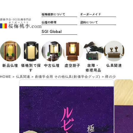
桜梅桃李について
オーダーメイド
仏壇の修理
送料について
新品仏壇
価格別で
探
中古仏壇
虚空厨子
故障・
仏具関連
す
修理用品
HOME
仏具関連
創価学会用 その他仏具(創価学会グッズ)
煙の少ないお線