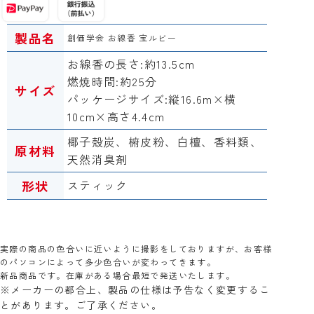
製品名
創価学会 お線香 宝ルビー
お線香の長さ:約13.5cm
燃焼時間:約25分
サイズ
パッケージサイズ:縦16.6m×横
10cm×高さ4.4cm
椰子殻炭、椨皮粉、白檀、香料類、
原材料
天然消臭剤
形状
スティック
実際の商品の色合いに近いように撮影をしておりますが、お客様
のパソコンによって多少色合いが変わってきます。
新品商品です。在庫がある場合最短で発送いたします。
※メーカーの都合上、製品の仕様は予告なく変更するこ
とがあります。ご了承ください。