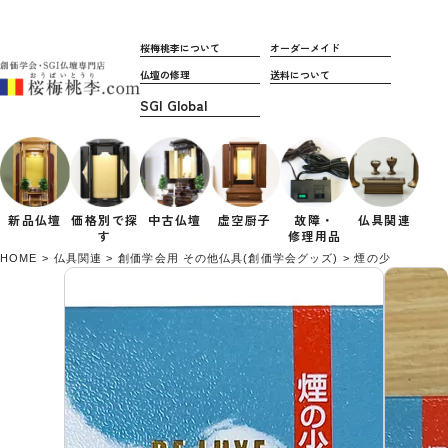
桜梅桃李について
オーダーメイド
仏壇の修理
送料について
新品仏壇
価格別で
探
中古仏壇
虚空厨子
故障・
仏具関連
す
修理用品
HOME
仏具関連
創価学会用 その他仏具(創価学会グッズ)
煙の少ないお線