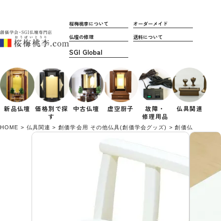
桜梅桃李について
オーダーメイド
仏壇の修理
送料について
新品仏壇
価格別で
探
中古仏壇
虚空厨子
故障・
仏具関連
す
修理用品
HOME
仏具関連
創価学会用 その他仏具(創価学会グッズ)
創価仏壇専用イ