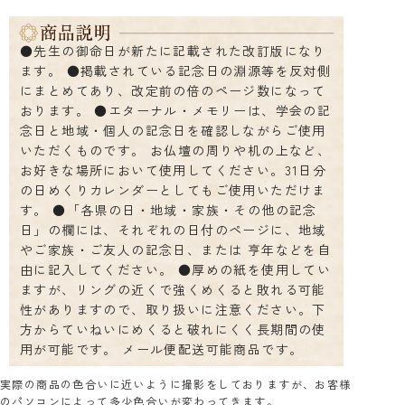
●先生の御命日が新たに記載された改訂版になり
ます。 ●掲載されている記念日の淵源等を反対側
にまとめてあり、改定前の倍のページ数になって
おります。 ●エターナル・メモリーは、学会の記
念日と地域・個人の記念日を確認しながらご使用
いただくものです。 お仏壇の周りや机の上など、
お好きな場所において使用してください。31日分
の日めくりカレンダーとしてもご使用いただけま
す。 ●「各県の日・地域・家族・その他の記念
日」の欄には、それぞれの日付のページに、地域
やご家族・ご友人の記念日、または 亨年などを自
由に記入してください。 ●厚めの紙を使用してい
ますが、リングの近くで強くめくると敗れる可能
性がありますので、取り扱いに注意ください。下
方からていねいにめくると破れにくく長期間の使
用が可能です。 メール便配送可能商品です。
実際の商品の色合いに近いように撮影をしておりますが、お客様
のパソコンによって多少色合いが変わってきます。