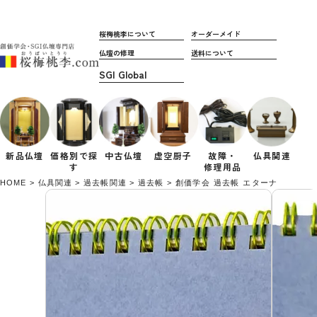
桜梅桃李について
オーダーメイド
仏壇の修理
送料について
新品仏壇
価格別で
探
中古仏壇
虚空厨子
故障・
仏具関連
す
修理用品
HOME
仏具関連
過去帳関連
過去帳
創価学会 過去帳 エターナルメモリ