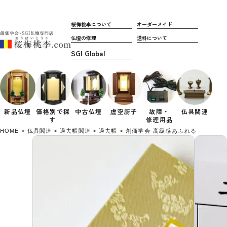
桜梅桃李について
オーダーメイド
仏壇の修理
送料について
新品仏壇
価格別で
探
中古仏壇
虚空厨子
故障・
仏具関連
す
修理用品
HOME
仏具関連
過去帳関連
過去帳
創価学会 高級感あふれる 過去帳 小