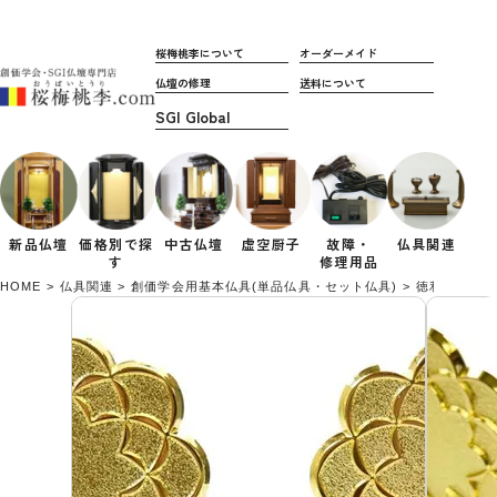
桜梅桃李について
オーダーメイド
仏壇の修理
送料について
新品仏壇
価格別で
探
中古仏壇
虚空厨子
故障・
仏具関連
す
修理用品
HOME
仏具関連
創価学会用基本仏具(単品仏具・セット仏具)
徳利(八葉マ