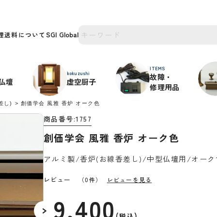
理
送料について
ITEMS
kokuzushi
故障・
仏壇
虚空厨子
修理用品
差し)
創価学会 風雅 香炉 オーク色
商品番号
1757
創価学会 風雅 香炉 オーク色
アルミ製/香炉(お線香差し)/中型仏壇用/オーク
レビュー
（0件）
レビューを見る
9,400
¥
税込