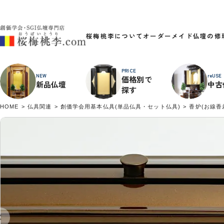
桜梅桃李について
オーダーメイド
仏壇の修
PRICE
NEW
reUSE
価格別で
新品仏壇
中古
探す
HOME
仏具関連
創価学会用基本仏具(単品仏具・セット仏具)
香炉(お線香