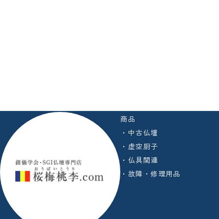
商品
・中古仏壇
・虚空厨子
・仏具関連
・故障・修理用品