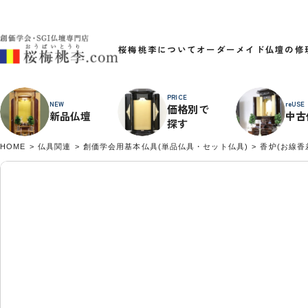
桜梅桃李について
オーダーメイド
仏壇の修
PRICE
NEW
reUSE
価格別で
新品仏壇
中古
探す
HOME
仏具関連
創価学会用基本仏具(単品仏具・セット仏具)
香炉(お線香