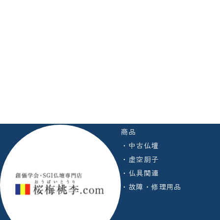
商品
・中古仏壇
・虚空厨子
・仏具関連
・故障・修理用品