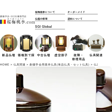
桜梅桃李について
オーダーメイド
仏壇の修理
送料について
新品仏壇
価格別で
探
中古仏壇
虚空厨子
故障・
仏具関連
す
修理用品
HOME
仏具関連
創価学会用基本仏具(単品仏具・セット仏具)
仏器茶器(お