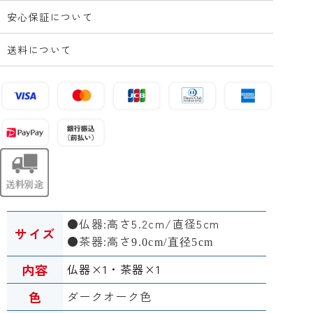
安心保証について
送料について
●仏器:高さ5.2
cm/直径5cm
サイズ
●茶器:高さ
9.0
cm/直径5cm
内容
仏器
×1
・茶器
×1
色
ダークオーク色