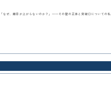
「なぜ、題目が上がらないのか？」——その壁の正体と突破口についての私