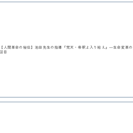
【人間革命の秘伝】池田先生の指導『梵天・帝釈よ入り給え』―生命変革の
回目