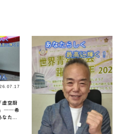
26.07.17
「虚空厨
」——希
あなたら