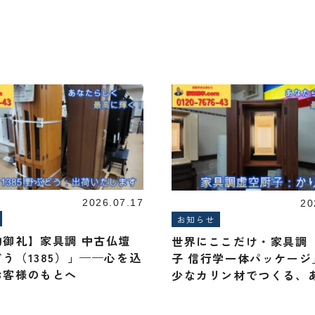
2026.07.17
20
お知らせ
約御礼】家具調 中古仏壇
世界にここだけ・家具調
う（1385）」——心を込
子 信行学一体パッケージ
お客様のもとへ
少なカリン材でつくる、
しく輝く祈りの空間