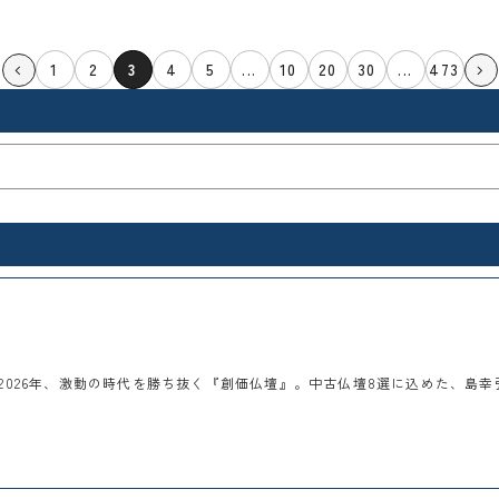
1
2
3
4
5
...
10
20
30
...
473
2026年、激動の時代を勝ち抜く『創価仏壇』。中古仏壇8選に込めた、島