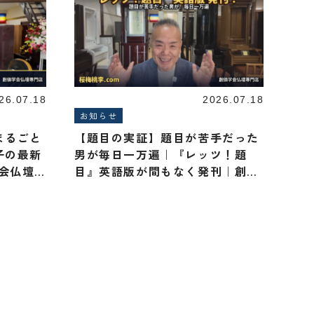
26.07.18
2026.07.18
お知らせ
まるごと
【題目の実証】題目が苦手だった
子の最新
男が毎日一万遍｜『レッツ！題
学会仏壇
目』英語版が間もなく発刊｜創価
学会仏壇 桜梅桃李.com