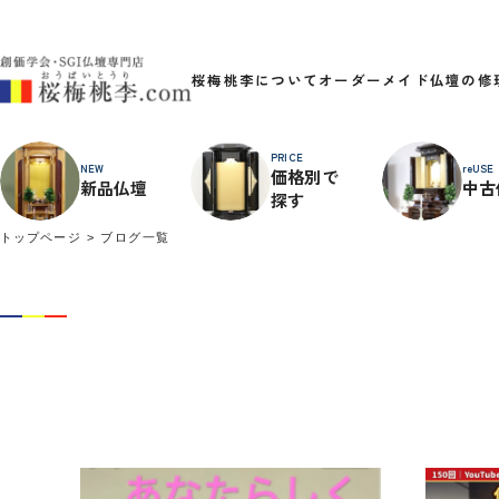
桜梅桃李について
オーダーメイド
仏壇の修
PRICE
NEW
reUSE
価格別で
新品仏壇
中古
探す
トップページ
ブログ一覧