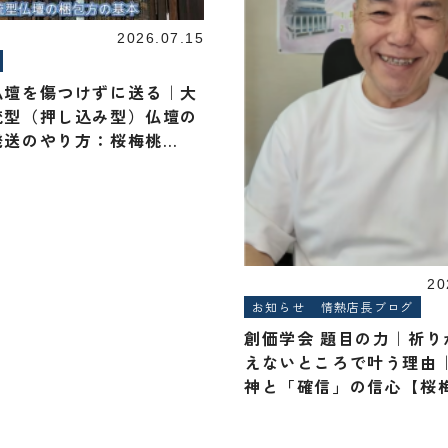
2026.07.15
仏壇を傷つけずに送る｜大
統型（押し込み型）仏壇の
発送のやり方：桜梅桃
20
お知らせ
情熱店長ブログ
創価学会 題目の力｜祈り
えないところで叶う理由
神と「確信」の信心【桜
李.com】