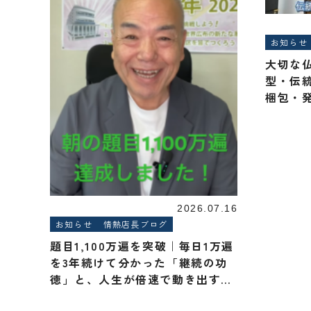
お知らせ
大切な
型・伝
梱包・
李.com
2026.07.16
お知らせ
情熱店長ブログ
題目1,100万遍を突破｜毎日1万遍
を3年続けて分かった「継続の功
徳」と、人生が倍速で動き出す理
由【桜梅桃李.com】