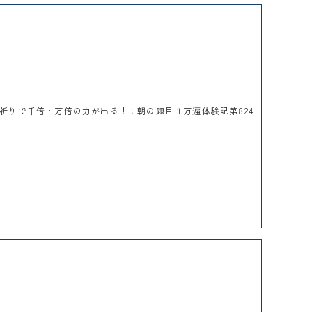
祈りで千倍・万倍の力が出る！：朝の題目１万遍体験記第824