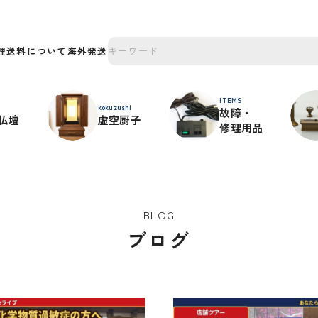
理
送料について
海外発送
ITEMS
kokuzushi
故障・
仏壇
虚空厨子
修理用品
BLOG
ブログ