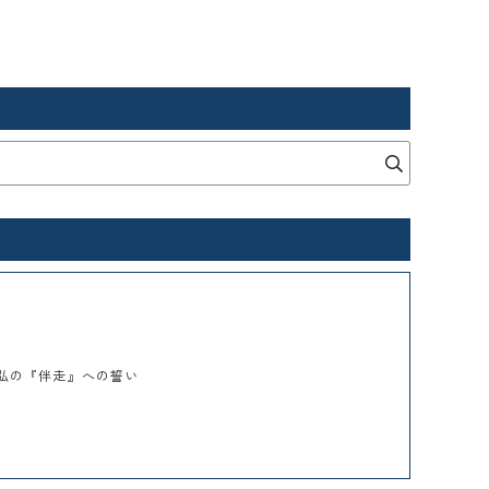
幸弘の『伴走』への誓い