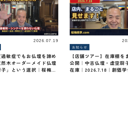
2026.07.19
20
お知らせ
質過敏症でもお仏壇を諦め
【店舗ツアー】在庫棚を
天然木オーダーメイド仏壇
公開｜中古仏壇・虚空厨
厨子」という選択｜桜梅桃
在庫｜2026.7.18｜創価
桜梅桃李.com