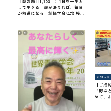
【朝の題目1,103回】1日を一生と
して生きる｜軸が決まれば、毎日
が前進になる｜創価学会仏壇 桜梅
桃李.com
お知らせ
【ご成
「野ぶど
めて、