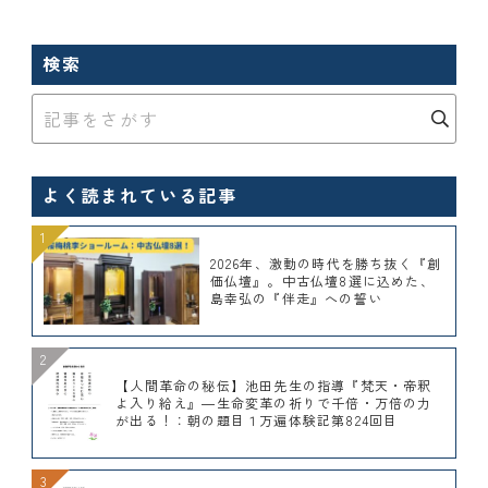
検索
よく読まれている記事
2026年、激動の時代を勝ち抜く『創
価仏壇』。中古仏壇8選に込めた、
島幸弘の『伴走』への誓い
【人間革命の秘伝】池田先生の指導『梵天・帝釈
よ入り給え』―生命変革の祈りで千倍・万倍の力
が出る！：朝の題目１万遍体験記第824回目