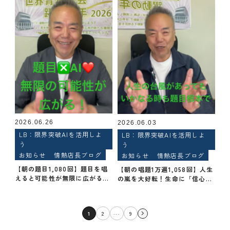
2026.06.26
2026.06.03
LB：限界突破AIを活用しよ
LB：限界突破AIを活用しよ
う
う
お知らせ
情熱店長ブログ
お知らせ
情熱店長ブログ
【朝の題目1,080回】題目を唱
【朝の唱題1万遍1,058回】人生
えると可能性が無限に広がる理
の嵐を大好転！生命に「信心の
由｜創価学会仏壇専門店・島幸
気象レーダー」を配置せよ！
弘
...
1
2
9