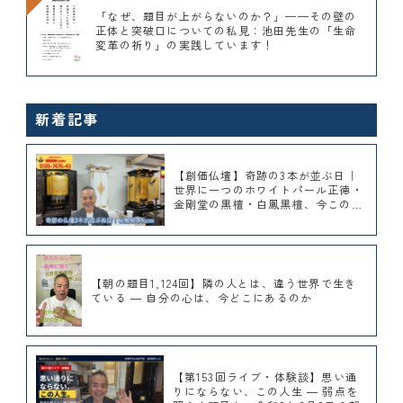
「なぜ、題目が上がらないのか？」——その壁の
正体と突破口についての私見：池田先生の「生命
変革の祈り」の実践しています！
新着記事
【創価仏壇】奇跡の3本が並ぶ日｜
世界に一つのホワイトパール正徳・
金剛堂の黒檀・白鳳黒檀、今このシ
ョールームで展示しています｜桜梅
桃李.com
【朝の題目1,124回】隣の人とは、違う世界で生き
ている ― 自分の心は、今どこにあるのか
【第153回ライブ・体験談】思い通
りにならない、この人生 ― 弱点を