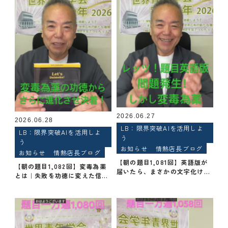
2026.06.27
2026.06.28
LB：限界突破AIを活用しよ
LB：限界突破AIを活用しよ
う
う
お知らせ
情熱店長ブログ
お知らせ
情熱店長ブログ
【朝の題目1,081回】英語版が
【朝の題目1,082回】変毒為薬
届いたら、まさかの文字化け！
とは｜失敗を功徳に変えた信心
それでも”ただでは起きない”題
｜英語版『Let’s Daimoku!』
目の力
日英併記で再出版【創価学会・
桜梅桃李.com】