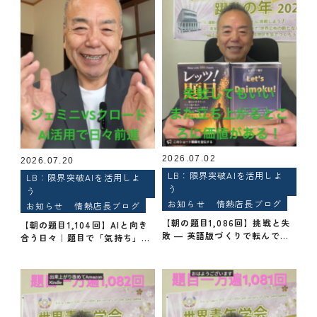
2026.07.02
2026.07.20
LB：限界突破AIを活用しよ
LB：限界突破AIを活用しよ
う
う
お知らせ
情熱店長ブログ
お知らせ
情熱店長ブログ
【朝の題目1,086回】挑戦と失
【朝の題目1,104回】AIと向き
敗 ― 英語版づくりで転んで
合う日々｜題目で「気持ち」を
も、ただでは起きない
「形」に変える（創価学会 信心
体験）