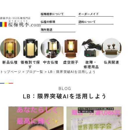
桜梅桃李について
オーダーメイド
仏壇の修理
送料について
海外発送
新品仏壇
価格別で
探
中古仏壇
虚空厨子
故障・
仏具関連
す
修理用品
トップページ
ブログ一覧
LB：限界突破AIを活用しよう
BLOG
LB：限界突破AIを活用しよう