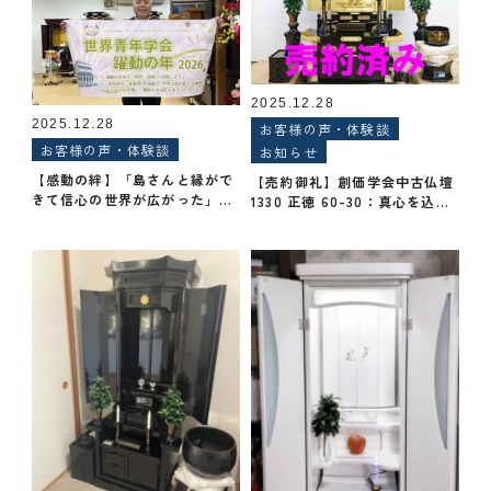
2025.12.28
2025.12.28
お客様の声・体験談
お客様の声・体験談
お知らせ
【感動の絆】「島さんと縁がで
【売約御礼】創価学会中古仏壇
きて信心の世界が広がった」
1330 正徳 60-30：真心を込め
——お客様から届いた至福のメ
た「新春お届け」のご予約をい
ッセージ
ただきました。