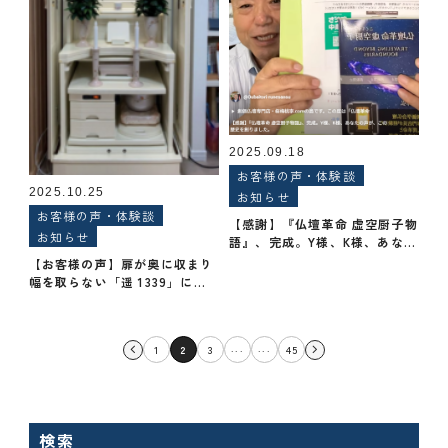
2025.09.18
お客様の声・体験談
2025.10.25
お知らせ
お客様の声・体験談
【感謝】『仏壇革命 虚空厨子物
お知らせ
語』、完成。Y様、K様、あなた
の声が、この歴史を創りまし
【お客様の声】扉が奥に収まり
た。
幅を取らない「遥 1339」に大
満足。スピーディーな対応で、
清々しい気持ちです。
...
...
1
2
3
45
検索