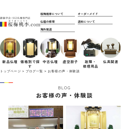
桜梅桃李について
オーダーメイド
仏壇の修理
送料について
海外発送
新品仏壇
価格別で
探
中古仏壇
虚空厨子
故障・
仏具関連
す
修理用品
トップページ
ブログ一覧
お客様の声・体験談
BLOG
お客様の声・体験談