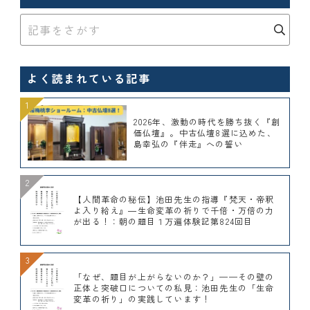
よく読まれている記事
2026年、激動の時代を勝ち抜く『創
価仏壇』。中古仏壇8選に込めた、
島幸弘の『伴走』への誓い
【人間革命の秘伝】池田先生の指導『梵天・帝釈
よ入り給え』―生命変革の祈りで千倍・万倍の力
が出る！：朝の題目１万遍体験記第824回目
「なぜ、題目が上がらないのか？」——その壁の
正体と突破口についての私見：池田先生の「生命
変革の祈り」の実践しています！