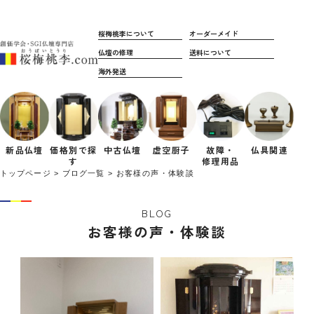
桜梅桃李について
オーダーメイド
仏壇の修理
送料について
海外発送
新品仏壇
価格別で
探
中古仏壇
虚空厨子
故障・
仏具関連
す
修理用品
トップページ
ブログ一覧
お客様の声・体験談
BLOG
お客様の声・体験談