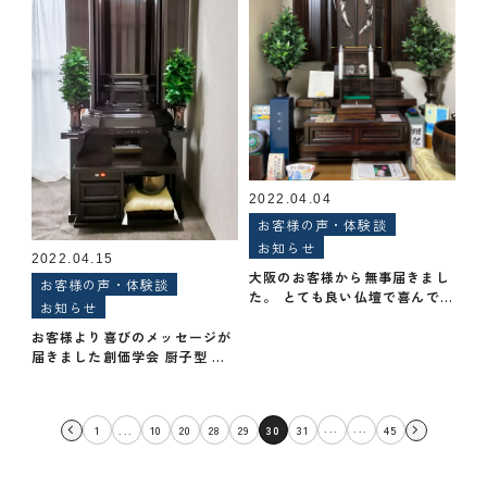
2022.04.04
お客様の声・体験談
お知らせ
2022.04.15
大阪のお客様から無事届きまし
お客様の声・体験談
た。 とても良い仏壇で喜んでし
お知らせ
ます。
お客様より喜びのメッセージが
届きました創価学会 厨子型 中
古仏壇 1099 優雅 購入のお客
様
...
...
1
...
10
20
28
29
30
31
45