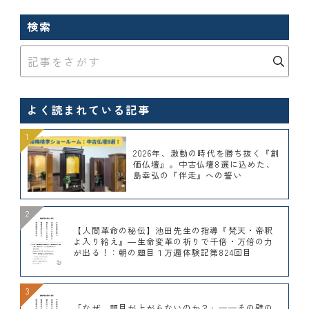
検索
よく読まれている記事
2026年、激動の時代を勝ち抜く『創
価仏壇』。中古仏壇8選に込めた、
島幸弘の『伴走』への誓い
【人間革命の秘伝】池田先生の指導『梵天・帝釈
よ入り給え』―生命変革の祈りで千倍・万倍の力
が出る！：朝の題目１万遍体験記第824回目
「なぜ、題目が上がらないのか？」——その壁の