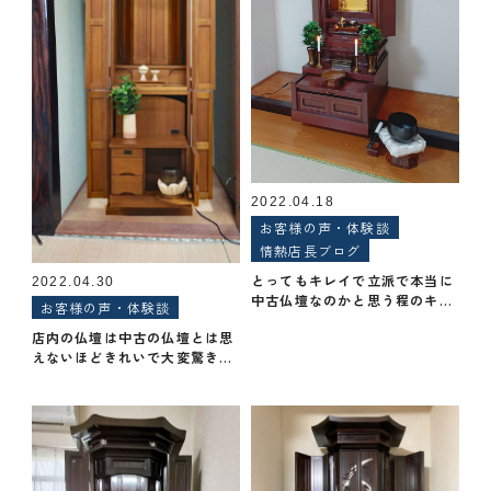
2022.04.18
お客様の声・体験談
情熱店長ブログ
とってもキレイで立派で本当に
2022.04.30
中古仏壇なのかと思う程のキレ
お客様の声・体験談
イさでした！
店内の仏壇は中古の仏壇とは思
えないほどきれいで大変驚きま
した。