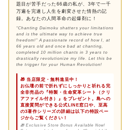
題目が苦手だった66歳の私が、3年で一千
万遍を完遂し人生を劇変させた情熱の記
録。あなたの人間革命の起爆剤に！
“Chanting Daimoku shatters your limitations
and is the ultimate way to achieve true
freedom!” A passionate record of how I, at
66 years old and once bad at chanting,
completed 10 million chants in 3 years to
drastically revolutionize my life. Let this be
the trigger for your Human Revolution!
🎁 当店限定・無料進呈中！
お仏壇の前で折れずにしっかりと祈れる完
全非売品の『特製・生命変革シート（クリ
アファイル付き）』をプレゼント。島への
直接質問ができる公式LINE窓口や、至高
の3著作シリーズの詳細は以下の特設ペー
ジからご覧ください！
🎁 Exclusive Store Bonus Available Now!