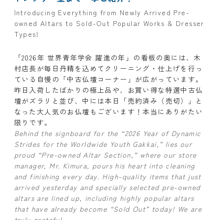
Introducing Everything from Newly Arrived Pre-
owned Altars to Sold-Out Popular Works & Dresser
Types!
「2026年 世界青年学会 躍進の年」の看板の奥には、木
村店長が毎日丹精を込めてクリーニング・仕上げを行っ
ている自慢の「中古仏壇コーナー」が広がっています。
昨日入荷したばかりの極上品や、お買い得な特選中古仏
壇がズラリと並び、中には本日「売約済み（売切）」と
なった大人気のお仏壇もございます！本当にありがたい
限りです。
Behind the signboard for the “2026 Year of Dynamic
Strides for the Worldwide Youth Gakkai,” lies our
proud “Pre-owned Altar Section,” where our store
manager, Mr. Kimura, pours his heart into cleaning
and finishing every day. High-quality items that just
arrived yesterday and specially selected pre-owned
altars are lined up, including highly popular altars
that have already become “Sold Out” today! We are
truly grateful.