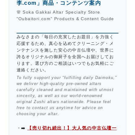
李.com」商品・コンテンツ案内
🌸 Soka Gakkai Altar Specialty Store
“Oubaitori.com” Products & Content Guide
みなさまの「毎日の充実したお題目」を力強く
応援するため、真心を込めてクリーニング・メ
ンテナンスを施した安心の中古仏壇や、世界に
誇るオリジナルの御厨子を全国へお届けしてお
ります。選び方のご相談はいつでもお気軽にご
連絡ください。
To fully support your “fulfilling daily Daimoku,”
we deliver high-quality pre-owned altars
carefully cleaned and maintained with utmost
sincerity, as well as our world-renowned
original Zushi altars nationwide. Please feel
free to contact us anytime for advice on
choosing your altar.
➡️
【売り切れ続出！】大人気の中古仏壇一