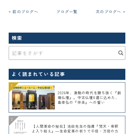
« 前のブログへ
ブログ一覧
次のブログへ »
検索
よく読まれている記事
2026年、激動の時代を勝ち抜く『創
価仏壇』。中古仏壇8選に込めた、
島幸弘の『伴走』への誓い
【人間革命の秘伝】池田先生の指導『梵天・帝釈
よ入り給え』―生命変革の祈りで千倍・万倍の力