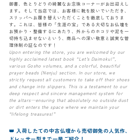
御書、色とりどりの綺麗なお念珠コーナーがお出迎えし
ます。そして当店では、お客様に靴を脱いでいただき、
スリッパへお履き替えいただくことを徹底しておりま
す。これは、皆様の「生涯の宝」である大切なお仏壇を
お預かり・整備するにあたり、外からのホコリや泥を一
切持ち込ませないという、商品への深い敬意と誠実な管
理体制の証なのです！
Upon entering the store, you are welcomed by our
highly acclaimed latest book “Let’s Daimoku!”,
various Gosho volumes, and a colorful, beautiful
prayer beads (Nenju) section. In our store, we
strictly request all customers to take off their shoes
and change into slippers. This is a testament to our
deep respect and sincere management system for
the altars—ensuring that absolutely no outside dust
or dirt enters the space where we maintain your
“lifelong treasures!”
👑 入荷したての中古仏壇から売切御免の人気作、
ドレッサー型まで一挙ご紹介！