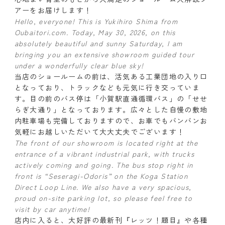
アーをお届けします！
Hello, everyone! This is Yukihiro Shima from
Oubaitori.com. Today, May 30, 2026, on this
absolutely beautiful and sunny Saturday, I am
bringing you an extensive showroom guided tour
under a wonderfully clear blue sky!
当店のショールームの前は、活気ある工業団地の入り口
となっており、トラックなども元気に行き交っていま
す。目の前のバス停は「小賀駅直通循環バス」の「せせ
らぎ大通り」となっております。広々とした自慢の敷地
内駐車場も完備しておりますので、お車でもバンバンお
気軽にお越しいただいて大大丈夫でございます！
The front of our showroom is located right at the
entrance of a vibrant industrial park, with trucks
actively coming and going. The bus stop right in
front is “Seseragi-Odoris” on the Koga Station
Direct Loop Line. We also have a very spacious,
proud on-site parking lot, so please feel free to
visit by car anytime!
店内に入ると、大好評の最新刊『レッツ！題目』や各種