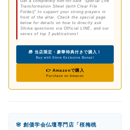
Get a completely non-for-sale “Special Life
Transformation Sheet (with Clear File
Folder)” to support your strong prayers in
front of the altar. Check the special page
below for details on how to directly ask
Shima questions via Official LINE, and our
series of top 3 publications!
🎁 当店限定・豪華特典付きで購入！
Buy with Store Exclusive Bonus!
👉 Amazonで購入
Purchase on Amazon
🌸 創価学会仏壇専門店「桜梅桃