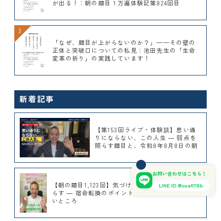
が出る！：朝の題目１万遍体験記第824回目
「なぜ、題目が上がらないのか？」——その壁の
正体と突破口についての私見：池田先生の「生命
変革の祈り」の実践しています！
新着記事
【第153回ライブ・体験談】思い通
りにならない、この人生 ― 弱点を
照らす題目と、令和8年8月8日の朝
お問い合わせはこちら！
【朝の題目1,123回】気づけない弱点を、題目が照
LINE ID @osa4118b
らす ― 宿命転換のポイントは、自分が見えていな
いところ