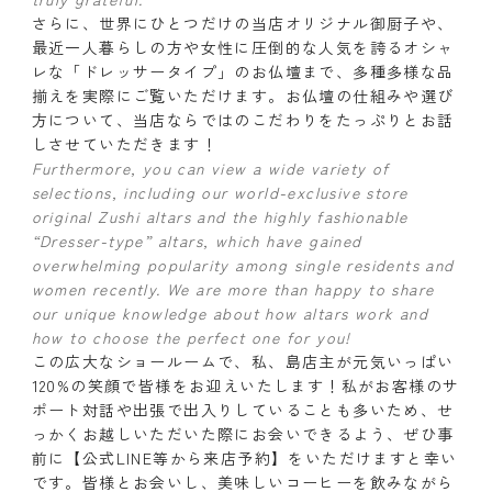
さらに、世界にひとつだけの当店オリジナル御厨子や、
最近一人暮らしの方や女性に圧倒的な人気を誇るオシャ
レな「ドレッサータイプ」のお仏壇まで、多種多様な品
揃えを実際にご覧いただけます。お仏壇の仕組みや選び
方について、当店ならではのこだわりをたっぷりとお話
しさせていただきます！
Furthermore, you can view a wide variety of
selections, including our world-exclusive store
original Zushi altars and the highly fashionable
“Dresser-type” altars, which have gained
overwhelming popularity among single residents and
women recently. We are more than happy to share
our unique knowledge about how altars work and
how to choose the perfect one for you!
この広大なショールームで、私、島店主が元気いっぱい
120%の笑顔で皆様をお迎えいたします！私がお客様のサ
ポート対話や出張で出入りしていることも多いため、せ
っかくお越しいただいた際にお会いできるよう、ぜひ事
前に【公式LINE等から来店予約】をいただけますと幸い
です。皆様とお会いし、美味しいコーヒーを飲みながら