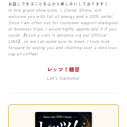
お話しできることを心から楽しみにしております！
In this grand showroom, I, Owner Shima, will
welcome you with full of energy and a 120% smile!
Since I am often out for customer support dialogues
or business trips, I would highly appreciate it if you
could 【book a visit in advance via our Official
LINE】 so we can make sure to meet. I truly look
forward to seeing you and chatting over a delicious
cup of coffee!
レッツ！題目
Let’s Daimoku!