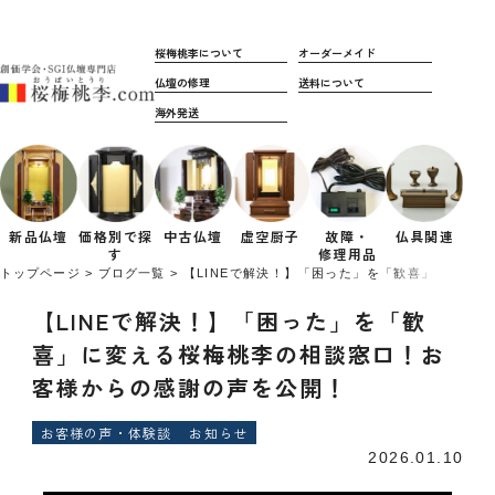
桜梅桃李について
オーダーメイド
仏壇の修理
送料について
海外発送
新品仏壇
価格別で
探
中古仏壇
虚空厨子
故障・
仏具関連
す
修理用品
トップページ
ブログ一覧
【LINEで解決！】「困った」を「歓喜」に変え
【LINEで解決！】「困った」を「歓
喜」に変える桜梅桃李の相談窓口！お
客様からの感謝の声を公開！
お客様の声・体験談
お知らせ
2026.01.10