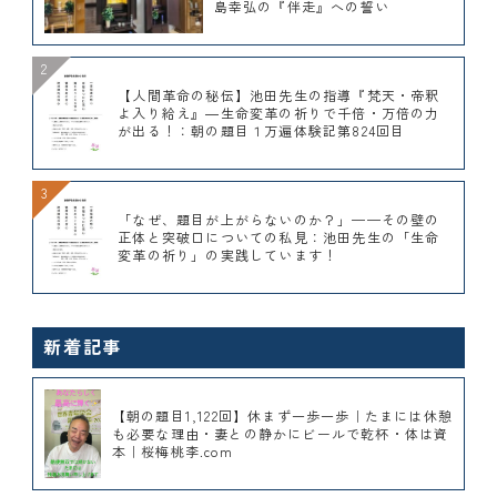
島幸弘の『伴走』への誓い
【人間革命の秘伝】池田先生の指導『梵天・帝釈
よ入り給え』―生命変革の祈りで千倍・万倍の力
が出る！：朝の題目１万遍体験記第824回目
「なぜ、題目が上がらないのか？」——その壁の
正体と突破口についての私見：池田先生の「生命
変革の祈り」の実践しています！
新着記事
【朝の題目1,122回】休まず一歩一歩｜たまには休憩
も必要な理由・妻との静かにビールで乾杯・体は資
本｜桜梅桃李.com