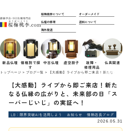
桜梅桃李について
オーダーメイド
仏壇の修理
送料について
海外発送
新品仏壇
価格別で
探
中古仏壇
虚空厨子
故障・
仏具関連
す
修理用品
トップページ
ブログ一覧
【大感動】ライブから即ご来店！新たなる仏縁の
【大感動】ライブから即ご来店！新た
なる仏縁の広がりと、未来部の日「ス
ーパーじいじ」の実証へ！
LB：限界突破AIを活用しよう
お知らせ
情熱店長ブログ
2026.05.31