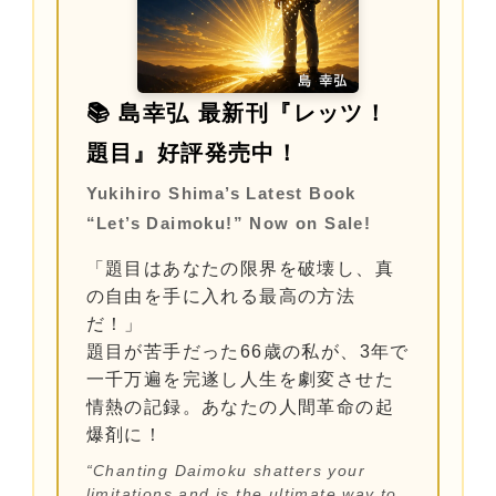
📚 島幸弘 最新刊『レッツ！
題目』好評発売中！
Yukihiro Shima’s Latest Book
“Let’s Daimoku!” Now on Sale!
「題目はあなたの限界を破壊し、真
の自由を手に入れる最高の方法
だ！」
題目が苦手だった66歳の私が、3年で
一千万遍を完遂し人生を劇変させた
情熱の記録。あなたの人間革命の起
爆剤に！
“Chanting Daimoku shatters your
limitations and is the ultimate way to