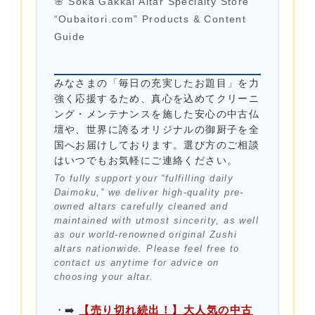
🌸 Soka Gakkai Altar Specialty Store
“Oubaitori.com” Products & Content
Guide
みなさまの「毎日の充実したお題目」を力
強く応援するため、真心を込めてクリーニ
ング・メンテナンスを施した安心の中古仏
壇や、世界に誇るオリジナルの御厨子を全
国へお届けしております。選び方のご相談
はいつでもお気軽にご連絡ください。
To fully support your “fulfilling daily
Daimoku,” we deliver high-quality pre-
owned altars carefully cleaned and
maintained with utmost sincerity, as well
as our world-renowned original Zushi
altars nationwide. Please feel free to
contact us anytime for advice on
choosing your altar.
➡️
【売り切れ続出！】大人気の中古