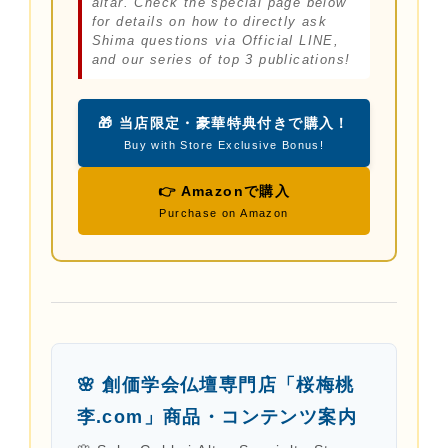
altar. Check the special page below
for details on how to directly ask
Shima questions via Official LINE,
and our series of top 3 publications!
🎁 当店限定・豪華特典付きで購入！
Buy with Store Exclusive Bonus!
👉 Amazonで購入
Purchase on Amazon
🌸 創価学会仏壇専門店「桜梅桃
李.com」商品・コンテンツ案内