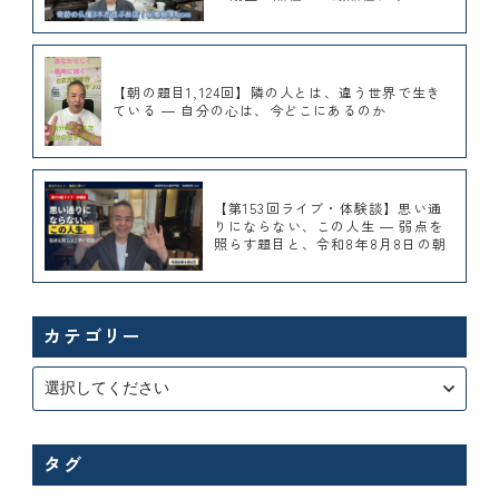
ョールームで展示しています｜桜梅
桃李.com
【朝の題目1,124回】隣の人とは、違う世界で生き
ている ― 自分の心は、今どこにあるのか
【第153回ライブ・体験談】思い通
りにならない、この人生 ― 弱点を
照らす題目と、令和8年8月8日の朝
カテゴリー
タグ