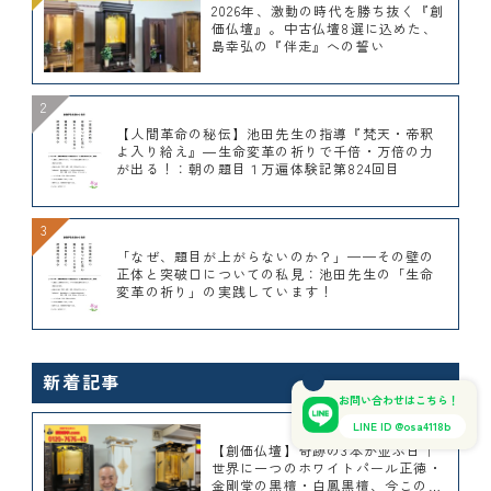
2026年、激動の時代を勝ち抜く『創
価仏壇』。中古仏壇8選に込めた、
島幸弘の『伴走』への誓い
【人間革命の秘伝】池田先生の指導『梵天・帝釈
よ入り給え』―生命変革の祈りで千倍・万倍の力
が出る！：朝の題目１万遍体験記第824回目
「なぜ、題目が上がらないのか？」——その壁の
正体と突破口についての私見：池田先生の「生命
変革の祈り」の実践しています！
新着記事
お問い合わせはこちら！
LINE ID @osa4118b
【創価仏壇】奇跡の3本が並ぶ日｜
世界に一つのホワイトパール正徳・
金剛堂の黒檀・白鳳黒檀、今このシ