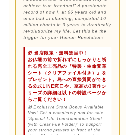
achieve true freedom!” A passionate
record of how I, at 66 years old and
once bad at chanting, completed 10
million chants in 3 years to drastically
revolutionize my life. Let this be the
trigger for your Human Revolution!
🎁 当店限定・無料進呈中！
お仏壇の前で折れずにしっかりと祈
れる完全非売品の『特製・生命変革
シート（クリアファイル付き）』を
プレゼント。島への直接質問ができ
る公式LINE窓口や、至高の3著作シ
リーズの詳細は以下の特設ページか
らご覧ください！
🎁 Exclusive Store Bonus Available
Now! Get a completely non-for-sale
“Special Life Transformation Sheet
(with Clear File Folder)” to support
your strong prayers in front of the