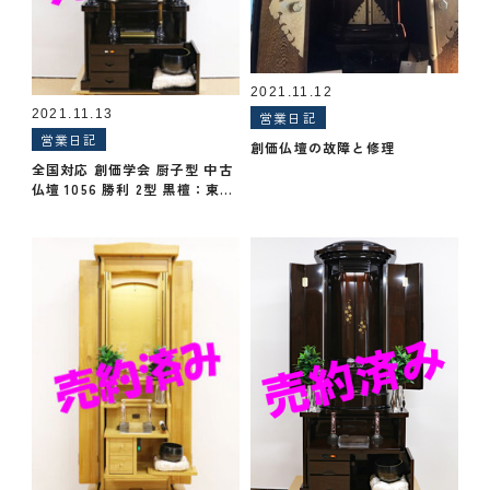
2021.11.12
2021.11.13
営業日記
営業日記
創価仏壇の故障と修理
全国対応 創価学会 厨子型 中古
仏壇 1056 勝利 2型 黒檀：東京
からご来店：売約済み