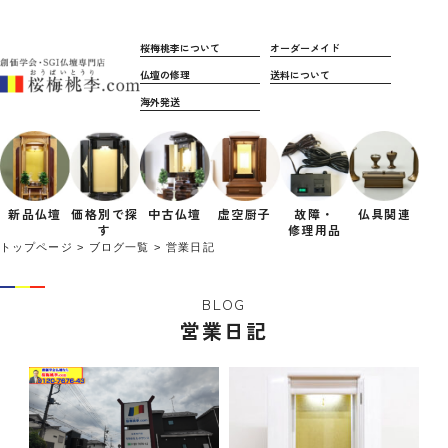
桜梅桃李について
オーダーメイド
仏壇の修理
送料について
海外発送
新品仏壇
価格別で
探
中古仏壇
虚空厨子
故障・
仏具関連
す
修理用品
トップページ
ブログ一覧
営業日記
BLOG
営業日記