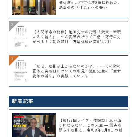
価仏壇』。中古仏壇8選に込めた、
島幸弘の『伴走』への誓い
【人間革命の秘伝】池田先生の指導『梵天・帝釈
よ入り給え』―生命変革の祈りで千倍・万倍の力
が出る！：朝の題目１万遍体験記第824回目
「なぜ、題目が上がらないのか？」——その壁の
正体と突破口についての私見：池田先生の「生命
変革の祈り」の実践しています！
新着記事
【第153回ライブ・体験談】思い通
りにならない、この人生 ― 弱点を
照らす題目と、令和8年8月8日の朝