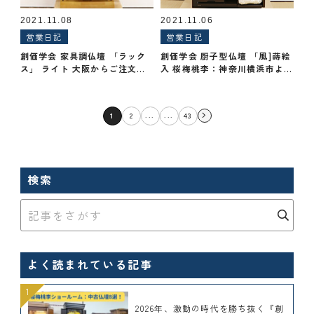
2021.11.08
2021.11.06
営業日記
営業日記
創価学会 家具調仏壇 「ラック
創価学会 厨子型仏壇 「風]蒔絵
ス」 ライト 大阪からご注文頂
入 桜梅桃李：神奈川横浜市より
きました
ご来店いただき売約
...
...
1
2
43
検索
よく読まれている記事
2026年、激動の時代を勝ち抜く『創