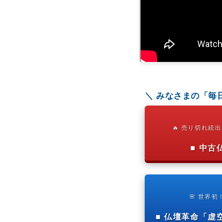
＼ みなさまの「毎
🔥 売り切れ続
■ 中
🌸 世界
■ 仏壇革命「虚