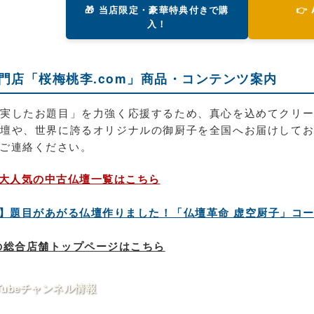
🎁 当店限定・豪華特典付きで購
👉
入！
専門店「桜梅桃李.com」商品・コンテンツ案内
実したお題目」を力強く応援するため、真心を込めてクリ
壇や、世界に誇るオリジナルの御厨子を全国へお届けして
ご連絡ください。
大人気の中古仏壇一覧はこちら
】題目があがる仏壇作りました！「仏壇革命 虚空厨子」コ
】の総合店舗トップページはこちら
Tubeチャンネル情報