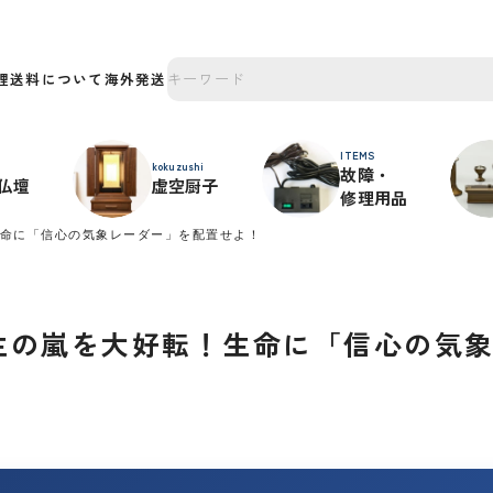
理
送料について
海外発送
ITEMS
kokuzushi
故障・
仏壇
虚空厨子
修理用品
！生命に「信心の気象レーダー」を配置せよ！
】人生の嵐を大好転！生命に「信心の気