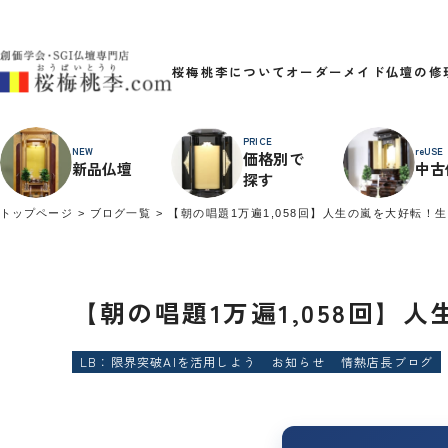
桜梅桃李について
オーダーメイド
仏壇の修
PRICE
NEW
reUSE
価格別で
新品仏壇
中古
探す
トップページ
ブログ一覧
【朝の唱題1万遍1,058回】人生の嵐を大好転
【朝の唱題1万遍1,058回
LB：限界突破AIを活用しよう
お知らせ
情熱店長ブログ