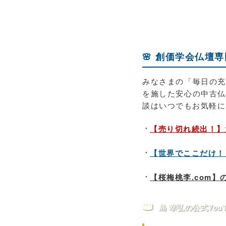
🌸 創価学会仏壇
みなさまの「毎日の充
を施した安心の中古仏
談はいつでもお気軽に
【売り切れ続出！】
【世界でここだけ！
【桜梅桃李.com
👑
島 幸弘の公式You