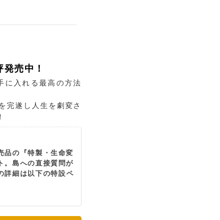
評発売中！
手に入れる最高の方法
遍を完遂し人生を劇変さ
！
売品の『特製・生命変
ト。島への直接質問が
ズの詳細は以下の特設ペ