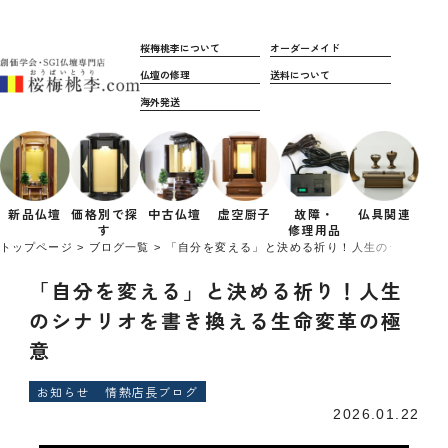
桜梅桃李について
オーダーメイド
仏壇の修理
送料について
海外発送
新品仏壇
価格別で
探
中古仏壇
虚空厨子
故障・
仏具関連
す
修理用品
トップページ
ブログ一覧
「自分を変える」と決める祈り！人生のシナリオ
「自分を変える」と決める祈り！人生
のシナリオを書き換える生命変革の極
意
お知らせ
情熱店長ブログ
2026.01.22