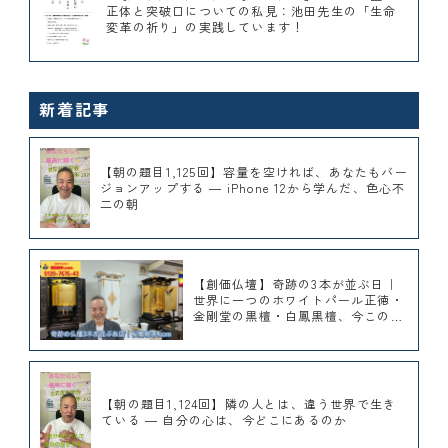
正体と突破口についての私見：池田先生の「生命
変革の祈り」の実践しています！
新着記事
【朝の題目1,125回】容量を空ければ、あなたもバー
ジョンアップする ― iPhone 12から学んだ、色心不
二の朝
【創価仏壇】奇跡の3本が並ぶ日｜
世界に一つのホワイトパール正徳・
金剛堂の黒檀・白鳳黒檀、今このシ
ョールームで展示しています｜桜梅
桃李.com
【朝の題目1,124回】隣の人とは、違う世界で生き
ている ― 自分の心は、今どこにあるのか