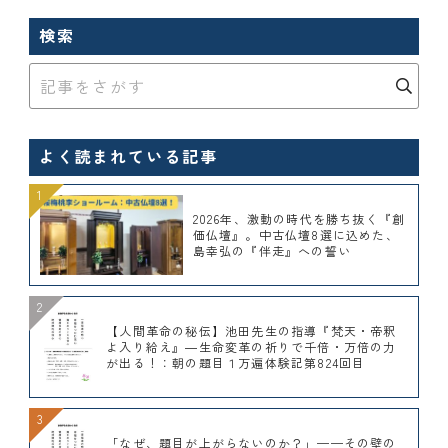
検索
よく読まれている記事
2026年、激動の時代を勝ち抜く『創
価仏壇』。中古仏壇8選に込めた、
島幸弘の『伴走』への誓い
【人間革命の秘伝】池田先生の指導『梵天・帝釈
よ入り給え』―生命変革の祈りで千倍・万倍の力
が出る！：朝の題目１万遍体験記第824回目
「なぜ、題目が上がらないのか？」——その壁の