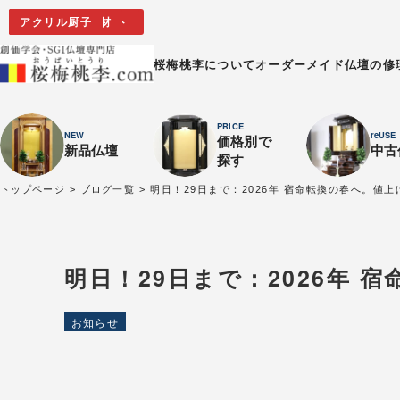
特選・限定現品
イス付き・人気No.1
黄金のコックピット
限定1本
限定1本・ナラ材
アクリル厨子
桜梅桃李について
オーダーメイド
仏壇の修
PRICE
NEW
reUSE
価格別で
新品仏壇
中古
探す
トップページ
ブログ一覧
明日！29日まで：2026年 宿命転換の春へ。値
明日！29日まで：2026年
お知らせ