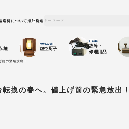
理
送料について
海外発送
ITEMS
kokuzushi
故障・
仏壇
虚空厨子
修理用品
上げ前の緊急放出！
 宿命転換の春へ。値上げ前の緊急放出