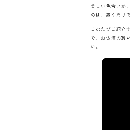
美しい色合いが、
のは、置くだけ
このたびご紹介
で、お仏壇の
買
い。