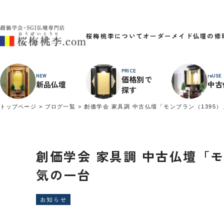
桜梅桃李について
オーダーメイド
仏壇の修
PRICE
NEW
reUSE
価格別で
新品仏壇
中古
探す
トップページ
ブログ一覧
創価学会 家具調 中古仏壇「モンブラン（139
創価学会 家具調 中古仏壇「
気の一台
お知らせ