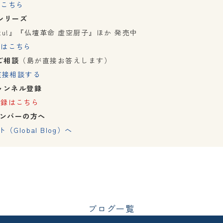
はこちら
シリーズ
imoku!』『仏壇革命 虚空厨子』ほか 発売中
内はこちら
ご相談
（島が直接お答えします）
に直接相談する
チャンネル登録
登録はこちら
メンバーの方へ
（Global Blog）へ
ブログ一覧