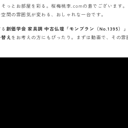
そっとお部屋を彩る。桜梅桃李.comの島でございます
で空間の雰囲気が変わる、おしゃれな一台です。
する
創価学会 家具調 中古仏壇「モンブラン（No.1395）
い替え
をお考えの方にもぴったり。まずは動画で、その雰