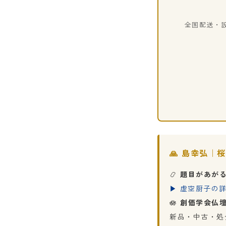
全国配送・
🙏 島幸弘｜
📿
題目があが
▶ 虚空厨子の
🪷
創価学会仏壇
新品・中古・処