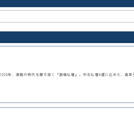
2026年、激動の時代を勝ち抜く『創価仏壇』。中古仏壇8選に込めた、島