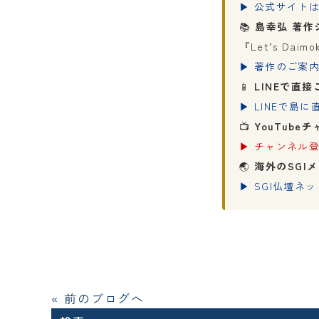
▶ 公式サイト
📚
島幸弘 著作
『Let’s Da
▶ 著作のご案
📱
LINEで直接
▶ LINEで島
📺
YouTube
▶ チャンネル
🌏
海外のSGI
▶ SGI仏壇ネット
« 前のブログへ