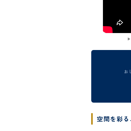
▶
お
空間を彩る