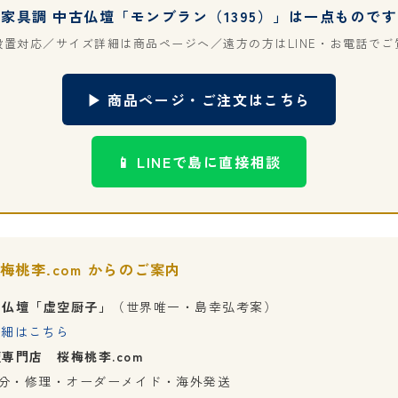
家具調 中古仏壇「モンブラン（1395）」は一点ものです
設置対応／サイズ詳細は商品ページへ／遠方の方はLINE・お電話でご
▶ 商品ページ・ご注文はこちら
📱 LINEで島に直接相談
桜梅桃李.com からのご案内
る仏壇「虚空厨子」
（世界唯一・島幸弘考案）
詳細はこちら
専門店 桜梅桃李.com
分・修理・オーダーメイド・海外発送