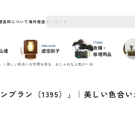
理
送料について
海外発送
ITEMS
kokuzushi
故障・
仏壇
虚空厨子
修理用品
5）」｜美しい色合いが空間を彩る、おしゃれな人気の一台
モンブラン（1395）」｜美しい色合