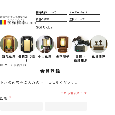
桜梅桃李について
オーダーメイド
仏壇の修理
送料について
新品仏壇
価格別で
探
中古仏壇
虚空厨子
故障・
仏具関連
す
修理用品
HOME
会員登録
会員登録
下記の内容をご入力の上、お進みください。
氏名