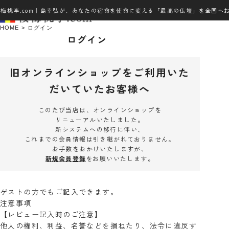
梅桃李.com｜島幸弘が、あなたの宿命を使命に変える「最高の仏壇」を全国へ
HOME
ログイン
ログイン
旧オンラインショップをご利用いた
だいていたお客様へ
このたび当店は、オンラインショップを
リニューアルいたしました。
新システムへの移行に伴い、
これまでの会員情報は引き継がれておりません。
お手数をおかけいたしますが、
新規会員登録
をお願いいたします。
ゲストの方でもご記入できます。
注意事項
【レビュー記入時のご注意】
他人の権利、利益、名誉などを損ねたり、法令に違反す