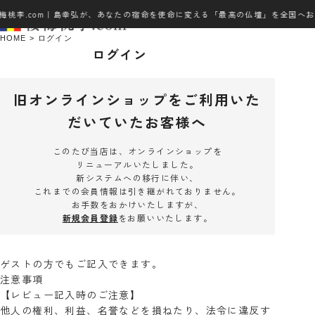
梅桃李.com｜島幸弘が、あなたの宿命を使命に変える「最高の仏壇」を全国へお
HOME
ログイン
ログイン
旧オンラインショップをご利用いた
だいていたお客様へ
このたび当店は、オンラインショップを
リニューアルいたしました。
新システムへの移行に伴い、
これまでの会員情報は引き継がれておりません。
お手数をおかけいたしますが、
新規会員登録
をお願いいたします。
ゲストの方でもご記入できます。
注意事項
【レビュー記入時のご注意】
他人の権利、利益、名誉などを損ねたり、法令に違反す