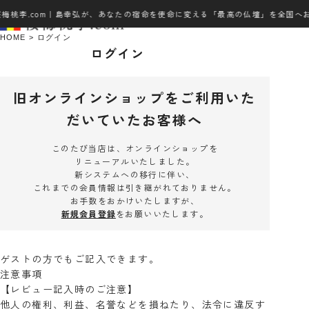
桜梅桃李.com｜島幸弘が、あなたの宿命を使命に変える「最高の仏壇」を全国へ
HOME
ログイン
ログイン
旧オンラインショップをご利用いた
だいていたお客様へ
このたび当店は、オンラインショップを
リニューアルいたしました。
新システムへの移行に伴い、
これまでの会員情報は引き継がれておりません。
お手数をおかけいたしますが、
新規会員登録
をお願いいたします。
ゲストの方でもご記入できます。
注意事項
【レビュー記入時のご注意】
他人の権利、利益、名誉などを損ねたり、法令に違反す