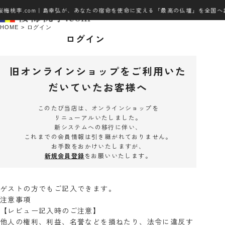
桜梅桃李.com｜島幸弘が、あなたの宿命を使命に変える「最高の仏壇」を全国へ
HOME
ログイン
ログイン
旧オンラインショップをご利用いた
だいていたお客様へ
このたび当店は、オンラインショップを
リニューアルいたしました。
新システムへの移行に伴い、
これまでの会員情報は引き継がれておりません。
お手数をおかけいたしますが、
新規会員登録
をお願いいたします。
ゲストの方でもご記入できます。
注意事項
【レビュー記入時のご注意】
他人の権利、利益、名誉などを損ねたり、法令に違反す