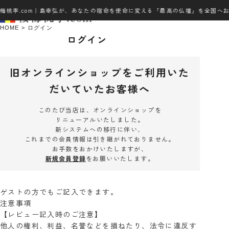
梅桃李.com｜島幸弘が、あなたの宿命を使命に変える「最高の仏壇」を全国へ
HOME
ログイン
ログイン
旧オンラインショップをご利用いた
だいていたお客様へ
このたび当店は、オンラインショップを
リニューアルいたしました。
新システムへの移行に伴い、
これまでの会員情報は引き継がれておりません。
お手数をおかけいたしますが、
新規会員登録
をお願いいたします。
ゲストの方でもご記入できます。
注意事項
【レビュー記入時のご注意】
他人の権利、利益、名誉などを損ねたり、法令に違反す