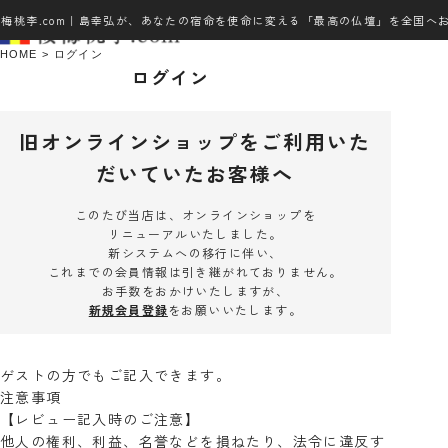
桜梅桃李.com｜島幸弘が、あなたの宿命を使命に変える「最高の仏壇」を全国へ
HOME
ログイン
ログイン
旧オンラインショップをご利用いた
だいていたお客様へ
このたび当店は、オンラインショップを
リニューアルいたしました。
新システムへの移行に伴い、
これまでの会員情報は引き継がれておりません。
お手数をおかけいたしますが、
新規会員登録
をお願いいたします。
ゲストの方でもご記入できます。
注意事項
【レビュー記入時のご注意】
他人の権利、利益、名誉などを損ねたり、法令に違反す