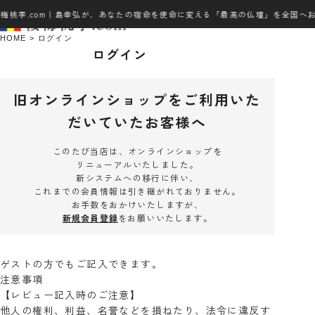
梅桃李.com｜島幸弘が、あなたの宿命を使命に変える「最高の仏壇」を全国へ
HOME
ログイン
ログイン
旧オンラインショップをご利用いた
だいていたお客様へ
このたび当店は、オンラインショップを
リニューアルいたしました。
新システムへの移行に伴い、
これまでの会員情報は引き継がれておりません。
お手数をおかけいたしますが、
新規会員登録
をお願いいたします。
ゲストの方でもご記入できます。
注意事項
【レビュー記入時のご注意】
他人の権利、利益、名誉などを損ねたり、法令に違反す