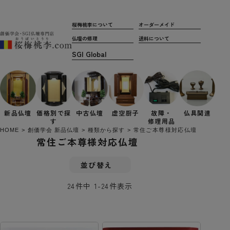
桜梅桃李について
オーダーメイド
仏壇の修理
送料について
新品仏壇
価格別で
探
中古仏壇
虚空厨子
故障・
仏具関連
す
修理用品
HOME
創価学会 新品仏壇
種類から探す
常住ご本尊様対応仏壇
常住ご本尊様対応仏壇
並び替え
24
件中
1
-
24
件表示