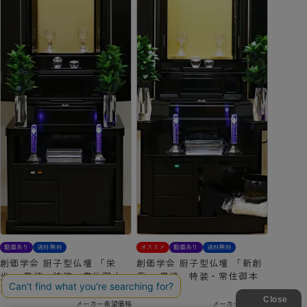
動画あり
送料無料
オススメ
動画あり
送料無料
創価学会 厨子型仏壇 「栄
創価学会 厨子型仏壇 「新創
光」 黒檀 特装・常住御本
春」 黒檀 特装・常住御本
尊様対応
尊様対応
メーカー希望価格
メーカー希望価格