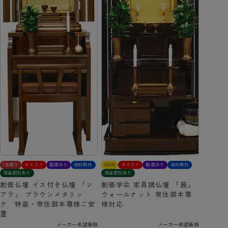
1本限り
オススメ
動画あり
送料無料
NEW
オススメ
動画あり
送料無料
現金割引あり
現金割引あり
創価仏壇 イス付き仏壇 「ソ
創価学会 家具調仏壇 「茜」
アラ」 ブラウンメタリッ
ウォールナット 常住御本尊
ク 特装・常住御本尊様ご安
様対応
置
メーカー希望価格
メーカー希望価格