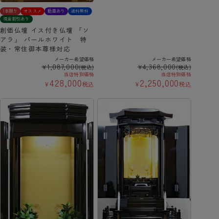
1本限り
オススメ
動画あり
送料無料
現金割引あり
創価仏壇 イス付き仏壇 「ソ
アラ」 パールホワイト 特
装・常住御本尊様対応
メーカー希望価格
メーカー希望価格
1,087,000
4,368,000
¥
¥
(税込)
(税込)
当店特別価格
当店特別価格
428,000
2,250,000
¥
税込
¥
税込