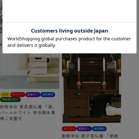
NEW
オススメ
動画あり
送料無料
現金割引あり
創価学会 家具調仏壇 「茜」
パールホワイト 常住御本尊
様ご安置可
オススメ
動画あり
送料無料
創価学会 厨子型仏壇 「新創