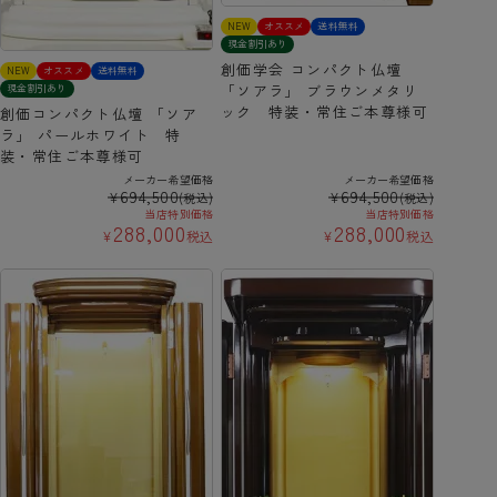
NEW
オススメ
送料無料
現金割引あり
創価学会 コンパクト仏壇
NEW
オススメ
送料無料
「ソアラ」 ブラウンメタリ
現金割引あり
ック 特装・常住ご本尊様可
創価コンパクト仏壇 「ソア
ラ」 パールホワイト 特
装・常住ご本尊様可
メーカー希望価格
メーカー希望価格
694,500
694,500
¥
¥
(税込)
(税込)
当店特別価格
当店特別価格
288,000
288,000
¥
税込
¥
税込