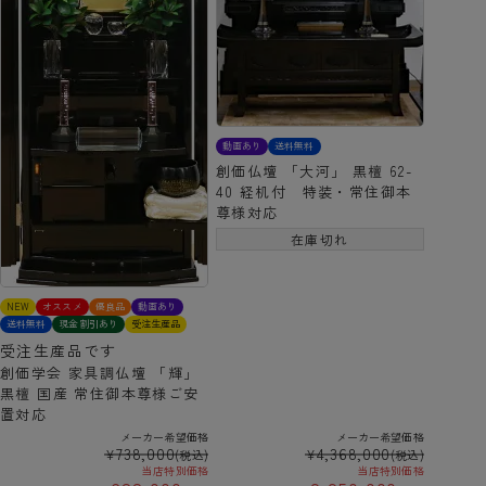
動画あり
送料無料
創価仏壇 「大河」 黒檀 62-
40 経机付 特装・常住御本
尊様対応
在庫切れ
NEW
オススメ
優良品
動画あり
送料無料
現金割引あり
受注生産品
受注生産品です
創価学会 家具調仏壇 「輝」
黒檀 国産 常住御本尊様ご安
置対応
メーカー希望価格
メーカー希望価格
738,000
4,368,000
¥
¥
(税込)
(税込)
当店特別価格
当店特別価格