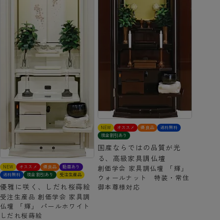
NEW
オススメ
優良品
送料無料
現金割引あり
国産ならではの品質が光
る、高級家具調仏壇
NEW
オススメ
優良品
動画あり
創価学会 家具調仏壇 「輝」
送料無料
現金割引あり
受注生産品
ウォールナット 特装・常住
優雅に咲く、しだれ桜蒔絵
御本尊様対応
受注生産品 創価学会 家具調
仏壇 「輝」 パールホワイト
しだれ桜蒔絵