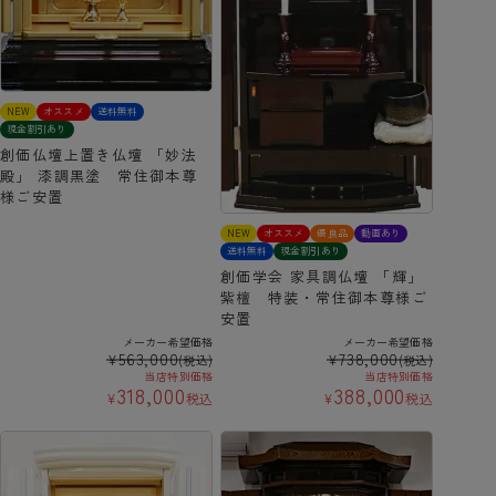
NEW
オススメ
送料無料
現金割引あり
創価仏壇上置き仏壇 「妙法
殿」 漆調黒塗 常住御本尊
様ご安置
NEW
オススメ
優良品
動画あり
送料無料
現金割引あり
創価学会 家具調仏壇 「輝」
紫檀 特装・常住御本尊様ご
安置
メーカー希望価格
メーカー希望価格
563,000
738,000
¥
¥
(税込)
(税込)
当店特別価格
当店特別価格
318,000
388,000
¥
税込
¥
税込