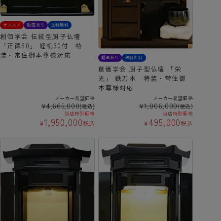
オススメ
動画あり
送料無料
創価学会 伝統型厨子仏壇
「正徳60」 経机30付 特
装・常住御本尊様対応
動画あり
送料無料
創価学会 厨子型仏壇 「栄
光」 鉄刀木 特装・常住御
本尊様対応
メーカー希望価格
メーカー希望価格
4,665,000
1,006,000
¥
¥
(税込)
(税込)
当店特別価格
当店特別価格
1,950,000
495,000
¥
税込
¥
税込