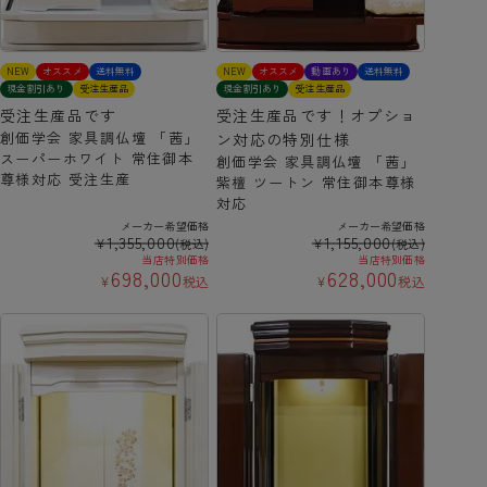
NEW
オススメ
送料無料
NEW
オススメ
動画あり
送料無料
現金割引あり
受注生産品
現金割引あり
受注生産品
受注生産品です
受注生産品です！オプショ
創価学会 家具調仏壇 「茜」
ン対応の特別仕様
スーパーホワイト 常住御本
創価学会 家具調仏壇 「茜」
尊様対応 受注生産
紫檀 ツートン 常住御本尊様
対応
メーカー希望価格
メーカー希望価格
1,355,000
1,155,000
¥
¥
(税込)
(税込)
当店特別価格
当店特別価格
698,000
628,000
¥
税込
¥
税込