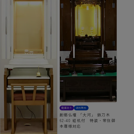
動画あり
送料無料
創価仏壇 「大河」 鉄刀木
62-40 経机付 特装・常住御
本尊様対応