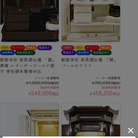
NEW
オススメ
優良品
動画あり
1本限り
NEW
オススメ
優良品
送料無料
現金割引あり
動画あり
送料無料
現金割引あり
創価学会 家具調仏壇 「茜」
創価学会 家具調仏壇 「輝」
黒檀 レインボーゴールド厨
パールホワイト
子 常住御本尊様対応
メーカー希望価格
メーカー希望価格
1,090,000
795,000
¥
¥
(税込)
(税込)
当店特別価格
当店特別価格
548,000
458,000
¥
税込
¥
税込