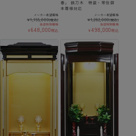
春」 鉄刀木 特装・常住御
本尊様対応
メーカー希望価格
メーカー希望価格
1,155,000
1,282,000
¥
¥
(税込)
(税込)
当店特別価格
当店特別価格
648,000
498,000
¥
税込
¥
税込