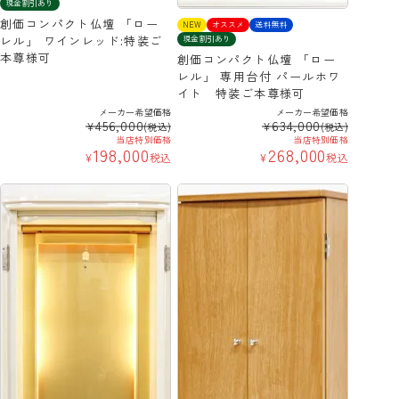
現金割引あり
創価コンパクト仏壇 「ロー
NEW
オススメ
送料無料
レル」 ワインレッド:特装ご
現金割引あり
本尊様可
創価コンパクト仏壇 「ロー
レル」 専用台付 パールホワ
イト 特装ご本尊様可
メーカー希望価格
メーカー希望価格
456,000
634,000
¥
¥
(税込)
(税込)
当店特別価格
当店特別価格
198,000
268,000
¥
税込
¥
税込