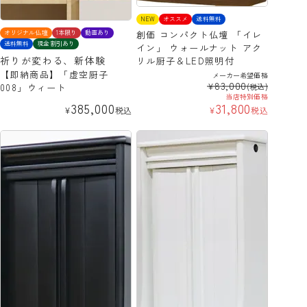
NEW
オススメ
送料無料
オリジナル仏壇
1本限り
動画あり
創価 コンパクト仏壇 「イレ
送料無料
現金割引あり
イン」 ウォールナット アク
祈りが変わる、新体験
リル厨子＆LED照明付
【即納商品】「虚空厨子
メーカー希望価格
83,000
¥
008」ウィート
(税込)
当店特別価格
385,000
31,800
¥
税込
¥
税込