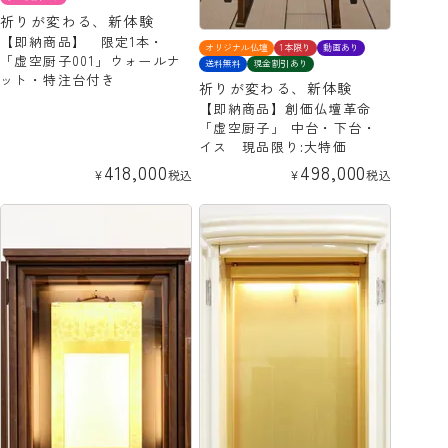
祈りが変わる、新体験
【即納商品】 限定1本・
オリジナル仏壇
1本限り
動画あり
「虚空厨子001」ウォールナ
送料無料
現金割引あり
ット・特注台付き
祈りが変わる、新体験
【即納商品】創価仏壇革命
「虚空厨子」 中台・下台・
イス 現品限り:大特価
418,000
498,000
¥
税込
¥
税込