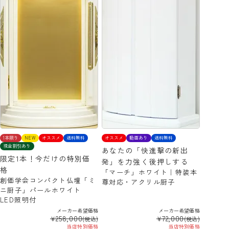
1本限り
NEW
オススメ
送料無料
オススメ
動画あり
送料無料
現金割引あり
あなたの「快進撃の新出
限定1本！今だけの特別価
発」を力強く後押しする
格
「マーチ」ホワイト｜特装本
創価学会コンパクト仏壇「ミ
尊対応・アクリル厨子
ニ厨子」パールホワイト
LED照明付
メーカー希望価格
メーカー希望価格
258,000
72,000
¥
¥
(税込)
(税込)
当店特別価格
当店特別価格