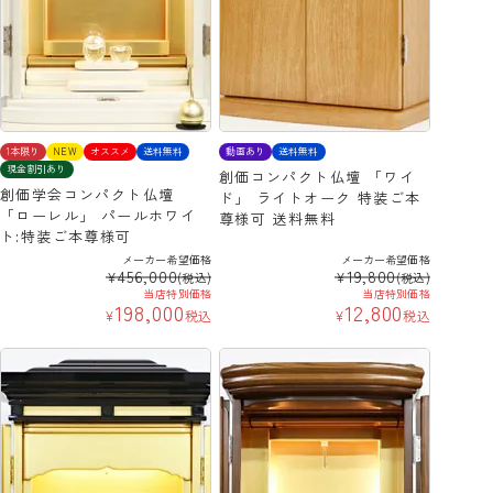
1本限り
NEW
オススメ
送料無料
動画あり
送料無料
現金割引あり
創価コンパクト仏壇 「ワイ
創価学会コンパクト仏壇
ド」 ライトオーク 特装ご本
「ローレル」 パールホワイ
尊様可 送料無料
ト:特装ご本尊様可
メーカー希望価格
メーカー希望価格
456,000
19,800
¥
¥
(税込)
(税込)
当店特別価格
当店特別価格
198,000
12,800
¥
税込
¥
税込