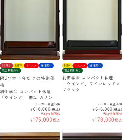
1本限り
NEW
オススメ
送料無料
NEW
オススメ
送料無料
現金割引あり
現金割引あり
創価学会 コンパクト仏壇
限定1本！今だけの特別価
「ウイング」ワインレッド×
格
ブラック
創価学会 コンパクト仏壇
「ウイング」 無垢 カリン
メーカー希望価格
メーカー希望価格
618,000
618,000
¥
¥
(税込)
(税込)
当店特別価格
当店特別価格
175,000
178,000
¥
税込
¥
税込