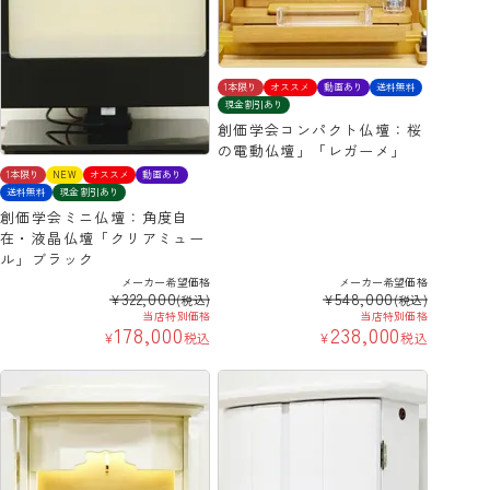
1本限り
オススメ
動画あり
送料無料
現金割引あり
創価学会コンパクト仏壇：桜
の電動仏壇」「レガーメ」
1本限り
NEW
オススメ
動画あり
送料無料
現金割引あり
創価学会ミニ仏壇：角度自
在・液晶仏壇「クリアミュー
ル」ブラック
メーカー希望価格
メーカー希望価格
322,000
548,000
¥
¥
(税込)
(税込)
当店特別価格
当店特別価格
178,000
238,000
¥
税込
¥
税込