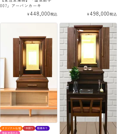
007」アーバンカーキ
448,000
498,000
¥
税込
¥
税込
オリジナル仏壇
1本限り
動画あり
現金決済のみ