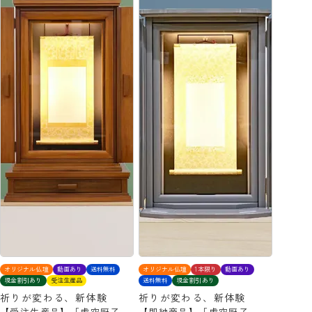
オリジナル仏壇
動画あり
送料無料
オリジナル仏壇
1本限り
動画あり
現金割引あり
受注生産品
送料無料
現金割引あり
祈りが変わる、新体験
祈りが変わる、新体験
【受注生産品】「虚空厨子
【即納商品】「虚空厨子