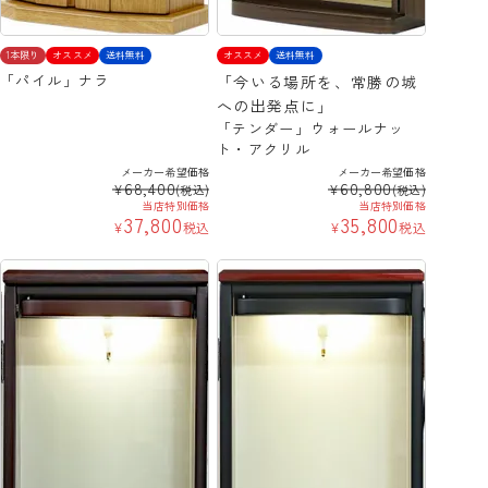
1本限り
オススメ
送料無料
オススメ
送料無料
「パイル」ナラ
「今いる場所を、常勝の城
への出発点に」
「テンダー」ウォールナッ
ト・アクリル
メーカー希望価格
メーカー希望価格
68,400
60,800
¥
¥
(税込)
(税込)
当店特別価格
当店特別価格
37,800
35,800
¥
税込
¥
税込