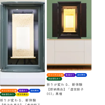
オリジナル仏壇
動画あり
送料無料
現金割引あり
祈りが変わる、新体験
【即納商品】「虚空厨子
オリジナル仏壇
動画あり
送料無料
003」黒檀
現金割引あり
受注生産品
祈りが変わる、新体験
【受注生産品】「虚空厨子