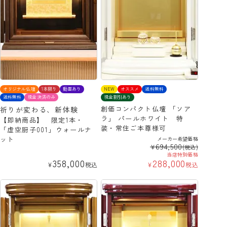
オリジナル仏壇
1本限り
動画あり
NEW
オススメ
送料無料
送料無料
現金決済のみ
現金割引あり
創価コンパクト仏壇 「ソア
祈りが変わる、新体験
ラ」 パールホワイト 特
【即納商品】 限定1本・
装・常住ご本尊様可
「虚空厨子001」ウォールナ
ット
メーカー希望価格
694,500
¥
(税込)
当店特別価格
358,000
288,000
¥
税込
¥
税込