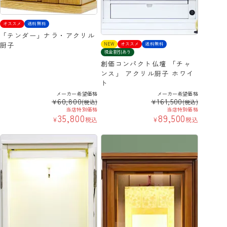
オススメ
送料無料
「テンダー」ナラ・アクリル
厨子
NEW
オススメ
送料無料
現金割引あり
創価コンパクト仏壇 「チャ
ンス」 アクリル厨子 ホワイ
ト
メーカー希望価格
メーカー希望価格
60,800
161,500
¥
¥
(税込)
(税込)
当店特別価格
当店特別価格
35,800
89,500
¥
税込
¥
税込