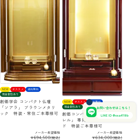
NEW
オススメ
送料無料
現金割引あり
創価学会 コンパクト仏壇
NEW
オススメ
送料無料
「ソアラ」 ブラウンメタリ
現金割引あり
お問い合わせはこちら！
ック 特装・常住ご本尊様可
創価コンパクト仏壇 「ロー
LINE ID @osa4118b
レル」 専用台付 ワインレッ
ド 特装ご本尊様可
メーカー希望価格
メーカー希望価格
694,500
634,000
¥
¥
(税込)
(税込)