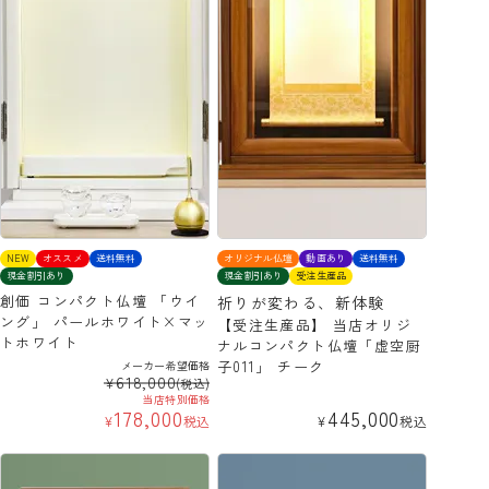
NEW
オススメ
送料無料
オリジナル仏壇
動画あり
送料無料
現金割引あり
現金割引あり
受注生産品
創価 コンパクト仏壇 「ウイ
祈りが変わる、新体験
ング」 パールホワイト×マッ
【受注生産品】 当店オリジ
トホワイト
ナルコンパクト仏壇「虚空厨
子011」 チーク
メーカー希望価格
618,000
¥
(税込)
当店特別価格
178,000
445,000
¥
税込
¥
税込