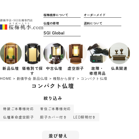
桜梅桃李について
オーダーメイド
仏壇の修理
送料について
新品仏壇
価格別で
探
中古仏壇
虚空厨子
故障・
仏具関連
す
修理用品
HOME
創価学会 新品仏壇
種類から探す
コンパクト仏壇
コンパクト仏壇
絞り込み
特装ご本尊様対応
常住ご本尊様対応
仏壇革命虚空厨子
厨子カバー付き
LED照明付き
並び替え