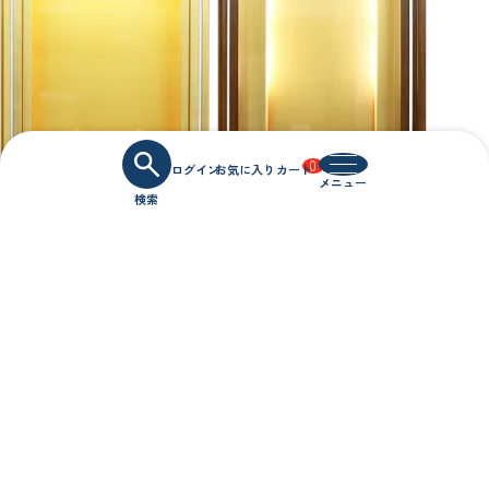
0
NEW
オススメ
送料無料
NEW
オススメ
送料無料
現金割引あり
現金割引あり
創価仏壇上置き仏壇 「妙法
創価コンパクト仏壇 「チェ
殿」 漆調黒塗 常住御本尊
ンジ」 ダークオーク 特装
様ご安置
ご本尊様可
メーカー希望価格
メーカー希望価格
563,000
714,000
¥
¥
(税込)
(税込)
当店特別価格
当店特別価格
318,000
318,000
¥
税込
¥
税込