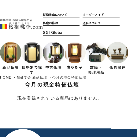
桜梅桃李について
オーダーメイド
仏壇の修理
送料について
新品仏壇
価格別で
探
中古仏壇
虚空厨子
故障・
仏具関連
す
修理用品
HOME
創価学会 新品仏壇
今月の現金特価仏壇
今月の現金特価仏壇
現在登録されている商品はありません。