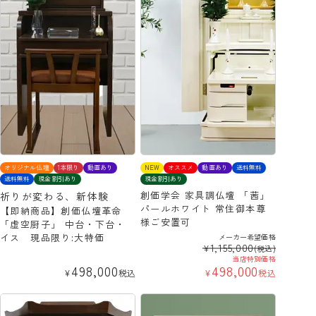
オリジナル仏壇
1本限り
動画あり
NEW
オススメ
動画あり
送料無料
送料無料
現金割引あり
現金割引あり
創価学会 家具調仏壇 「茜」
祈りが変わる、新体験
パールホワイト 常住御本尊
【即納商品】創価仏壇革命
様ご安置可
「虚空厨子」 中台・下台・
イス 現品限り:大特価
メーカー希望価格
1,155,000
¥
(税込)
当店特別価格
498,000
498,000
¥
税込
¥
税込