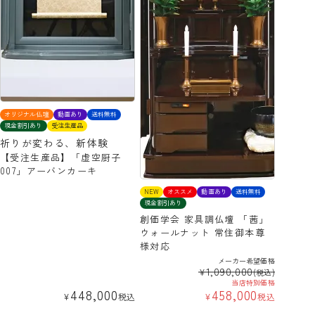
オリジナル仏壇
動画あり
送料無料
現金割引あり
受注生産品
祈りが変わる、新体験
【受注生産品】「虚空厨子
007」アーバンカーキ
NEW
オススメ
動画あり
送料無料
現金割引あり
創価学会 家具調仏壇 「茜」
ウォールナット 常住御本尊
様対応
メーカー希望価格
1,090,000
¥
(税込)
当店特別価格
448,000
458,000
¥
税込
¥
税込