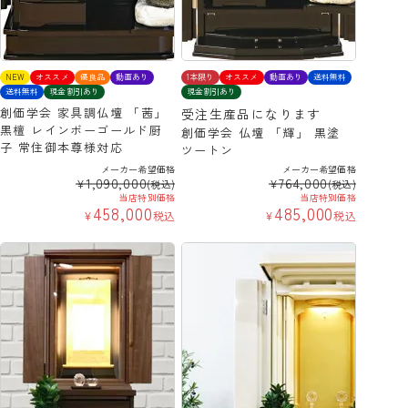
NEW
オススメ
優良品
動画あり
1本限り
オススメ
動画あり
送料無料
送料無料
現金割引あり
現金割引あり
創価学会 家具調仏壇 「茜」
受注生産品になります
黒檀 レインボーゴールド厨
創価学会 仏壇 「輝」 黒塗
子 常住御本尊様対応
ツートン
メーカー希望価格
メーカー希望価格
1,090,000
764,000
¥
¥
(税込)
(税込)
当店特別価格
当店特別価格
458,000
485,000
¥
税込
¥
税込