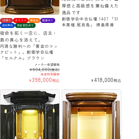
厚感と高級感を兼ね備えた
逸品です
創価学会中古仏壇 1407 「51
1本限り
オススメ
優良品
動画あり
本黒檀 尾長鳥」 徳島県産
送料無料
現金割引あり
宿命を拓く一念に、店主・
島の真心を添えて。
円満な勝利への「黄金のコッ
クピット」。創価学会仏壇
「セルクル」ブラウン
メーカー希望価格
804,000
¥
(税込)
当店特別価格
398,000
418,000
¥
税込
¥
税込