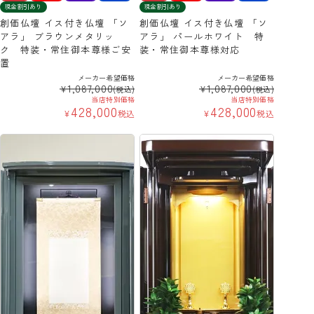
現金割引あり
現金割引あり
創価仏壇 イス付き仏壇 「ソ
創価仏壇 イス付き仏壇 「ソ
アラ」 ブラウンメタリッ
アラ」 パールホワイト 特
ク 特装・常住御本尊様ご安
装・常住御本尊様対応
置
メーカー希望価格
メーカー希望価格
1,087,000
1,087,000
¥
¥
(税込)
(税込)
当店特別価格
当店特別価格
428,000
428,000
¥
税込
¥
税込