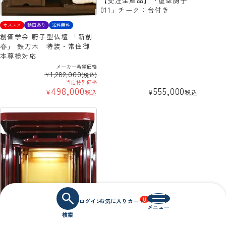
【受注生産品】「虚空厨子
011」チーク：台付き
オススメ
動画あり
送料無料
創価学会 厨子型仏壇 「新創
春」 鉄刀木 特装・常住御
本尊様対応
メーカー希望価格
1,282,000
¥
(税込)
当店特別価格
498,000
555,000
¥
税込
¥
税込
0