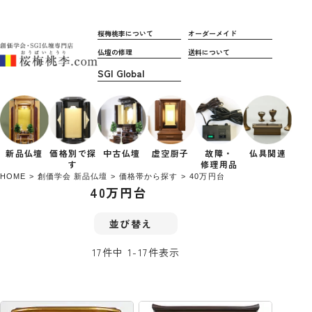
桜梅桃李について
オーダーメイド
仏壇の修理
送料について
新品仏壇
価格別で
探
中古仏壇
虚空厨子
故障・
仏具関連
す
修理用品
HOME
創価学会 新品仏壇
価格帯から探す
40万円台
40万円台
並び替え
17
件中
1
-
17
件表示