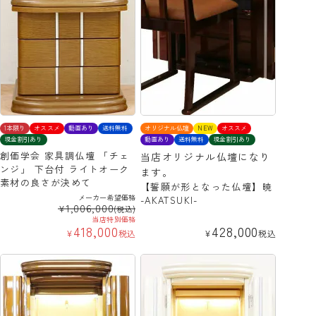
1本限り
オススメ
動画あり
送料無料
オリジナル仏壇
NEW
オススメ
現金割引あり
動画あり
送料無料
現金割引あり
創価学会 家具調仏壇 「チェ
当店オリジナル仏壇になり
ンジ」 下台付 ライトオーク
ます。
素材の良さが決めて
【誓願が形となった仏壇】暁
メーカー希望価格
-AKATSUKI-
1,006,000
¥
(税込)
当店特別価格
418,000
428,000
¥
税込
¥
税込