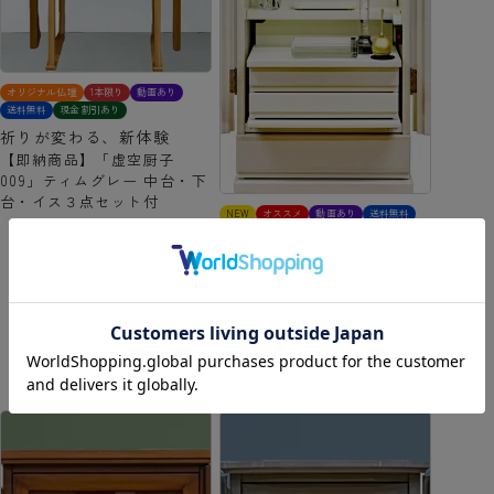
オリジナル仏壇
1本限り
動画あり
送料無料
現金割引あり
祈りが変わる、新体験
【即納商品】「虚空厨子
009」ティムグレー 中台・下
台・イス３点セット付
NEW
オススメ
動画あり
送料無料
現金割引あり
創価学会 家具調仏壇 「楓」
パールホワイト×マットホワ
イト
メーカー希望価格
695,000
¥
(税込)
当店特別価格
558,000
298,000
¥
税込
¥
税込