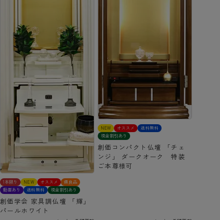
NEW
オススメ
送料無料
現金割引あり
創価コンパクト仏壇 「チェ
ンジ」 ダークオーク 特装
ご本尊様可
1本限り
NEW
オススメ
優良品
動画あり
送料無料
現金割引あり
創価学会 家具調仏壇 「輝」
パールホワイト