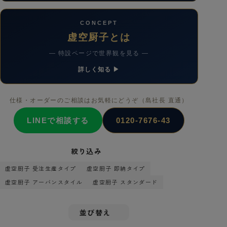
CONCEPT
虚空厨子とは
— 特設ページで世界観を見る —
詳しく知る ▶
仕様・オーダーのご相談はお気軽にどうぞ（島社長 直通）
LINEで相談する
0120-7676-43
絞り込み
虚空厨子 受注生産タイプ
虚空厨子 即納タイプ
虚空厨子 アーバンスタイル
虚空厨子 スタンダード
並び替え