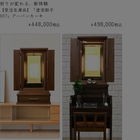
祈りが変わる、新体験
【受注生産品】「虚空厨子
007」アーバンカーキ
448,000
498,000
¥
税込
¥
税込