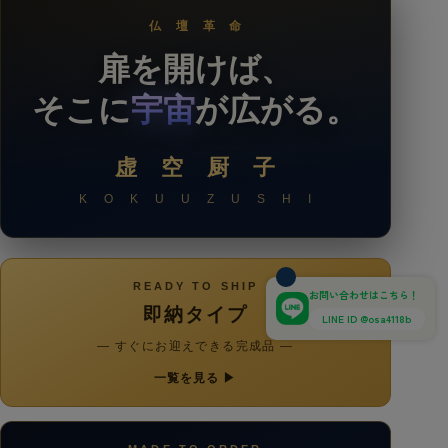
仏 壇 革 命
扉を開けば、
そこに
宇宙
が広がる。
虚 空 厨 子
K O K U U Z U S H I
READY TO SHIP
お問い合わせはこちら！
即納タイプ
LINE ID @osa4118b
— すぐにお迎えできる完成品 —
一覧を見る ▶