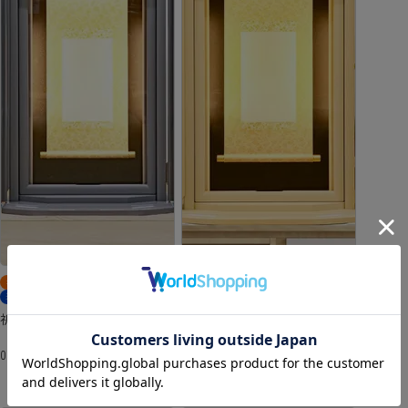
オリジナル仏壇
1本限り
動画あり
オリジナル仏壇
1本限り
動画あり
送料無料
現金割引あり
送料無料
現金割引あり
祈りが変わる、新体験
祈りが変わる、新体験
【即納商品】「虚空厨子
【即納商品】「虚空厨子
009」ティムグレー
008」ウィート
385,000
385,000
¥
税込
¥
税込