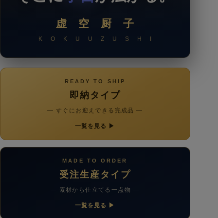
虚 空 厨 子
K O K U U Z U S H I
READY TO SHIP
即納タイプ
— すぐにお迎えできる完成品 —
一覧を見る ▶
MADE TO ORDER
受注生産タイプ
— 素材から仕立てる一点物 —
一覧を見る ▶