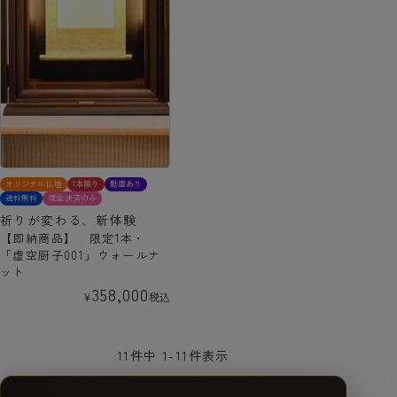
オリジナル仏壇
1本限り
動画あり
送料無料
現金決済のみ
祈りが変わる、新体験
【即納商品】 限定1本・
「虚空厨子001」ウォールナ
ット
358,000
¥
税込
11
件中
1
-
11
件表示