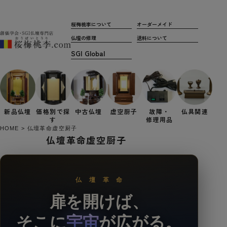
桜梅桃李について
オーダーメイド
仏壇の修理
送料について
新品仏壇
価格別で
探
中古仏壇
虚空厨子
故障・
仏具関連
す
修理用品
HOME
仏壇革命虚空厨子
仏壇革命虚空厨子
仏 壇 革 命
扉を開けば、
そこに
宇宙
が広がる。