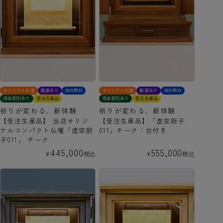
オリジナル仏壇
動画あり
送料無料
オリジナル仏壇
動画あり
送料無料
現金割引あり
受注生産品
現金割引あり
受注生産品
祈りが変わる、新体験
祈りが変わる、新体験
【受注生産品】 当店オリジ
【受注生産品】「虚空厨子
ナルコンパクト仏壇「虚空厨
011」チーク：台付き
子011」 チーク
445,000
555,000
¥
税込
¥
税込