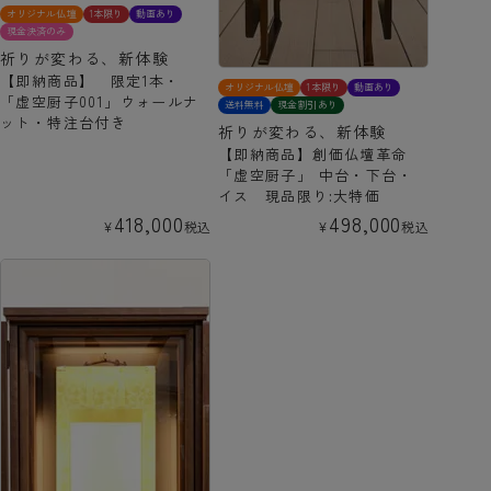
オリジナル仏壇
1本限り
動画あり
現金決済のみ
祈りが変わる、新体験
【即納商品】 限定1本・
オリジナル仏壇
1本限り
動画あり
「虚空厨子001」ウォールナ
送料無料
現金割引あり
ット・特注台付き
祈りが変わる、新体験
【即納商品】創価仏壇革命
「虚空厨子」 中台・下台・
イス 現品限り:大特価
418,000
498,000
¥
税込
¥
税込