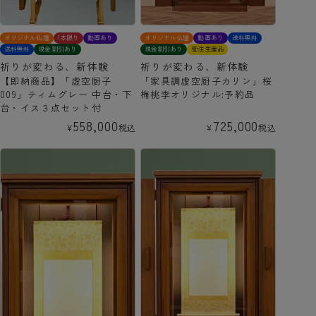
オリジナル仏壇
1本限り
動画あり
オリジナル仏壇
動画あり
送料無料
送料無料
現金割引あり
現金割引あり
受注生産品
祈りが変わる、新体験
祈りが変わる、新体験
【即納商品】「虚空厨子
「家具調虚空厨子カリン」桜
009」ティムグレー 中台・下
梅桃李オリジナル:予約品
台・イス３点セット付
558,000
725,000
¥
税込
¥
税込