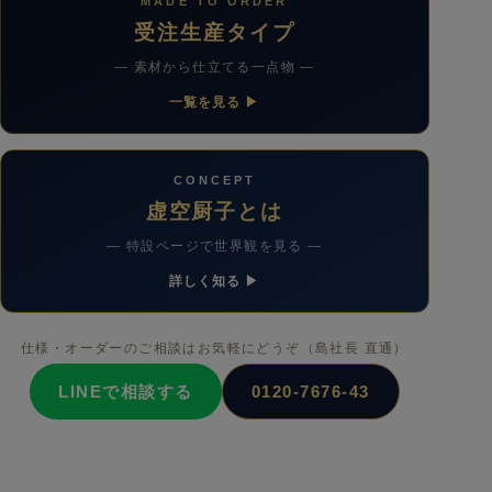
MADE TO ORDER
受注生産タイプ
— 素材から仕立てる一点物 —
一覧を見る ▶
CONCEPT
虚空厨子とは
— 特設ページで世界観を見る —
詳しく知る ▶
仕様・オーダーのご相談はお気軽にどうぞ（島社長 直通）
LINEで相談する
0120-7676-43