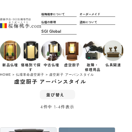
桜梅桃李について
オーダーメイド
仏壇の修理
送料について
新品仏壇
価格別で
探
中古仏壇
虚空厨子
故障・
仏具関連
す
修理用品
HOME
仏壇革命虚空厨子
虚空厨子 アーバンスタイル
虚空厨子 アーバンスタイル
並び替え
4
件中
1
-
4
件表示