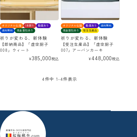
オリジナル仏壇
1本限り
動画あり
オリジナル仏壇
動画あり
送料無料
送料無料
現金割引あり
現金割引あり
受注生産品
祈りが変わる、新体験
祈りが変わる、新体験
【即納商品】「虚空厨子
【受注生産品】「虚空厨子
008」ウィート
007」アーバンカーキ
385,000
448,000
¥
税込
¥
税込
4
件中
1
-
4
件表示