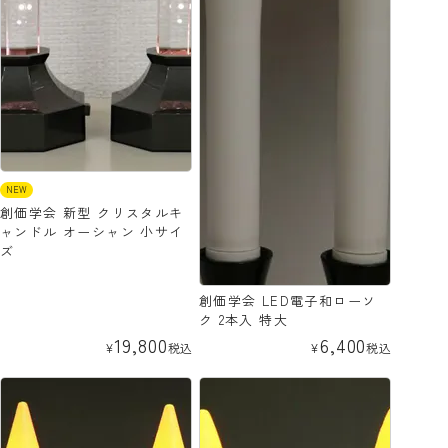
NEW
創価学会 新型 クリスタルキ
ャンドル オーシャン 小サイ
ズ
創価学会 LED電子和ローソ
ク 2本入 特大
19,800
6,400
¥
税込
¥
税込