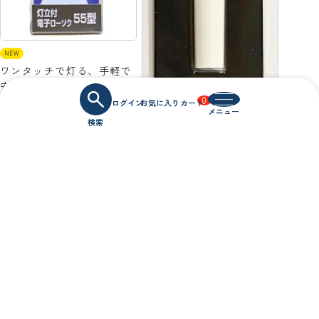
NEW
ワンタッチで灯る、手軽で
安心の電子ローソクセット
0
創価学会 灯立付LED電子ロ
ーソク ホワイト
創価学会 LED電子ローソク 1
本 極小サイズ
2,400
1,900
¥
税込
¥
税込
14
件中
1
-
14
件表示