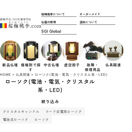
桜梅桃李について
オーダーメイド
仏壇の修理
送料について
新品仏壇
価格別で
探
中古仏壇
虚空厨子
故障・
仏具関連
す
修理用品
HOME
仏具関連
ローソク(電池・電気・クリスタル系・LED)
ローソク(電池・電気・クリスタル
系・LED)
絞り込み
クリスタルキャンドル
コード式電気ローソク
電池式ローソク
ローソク