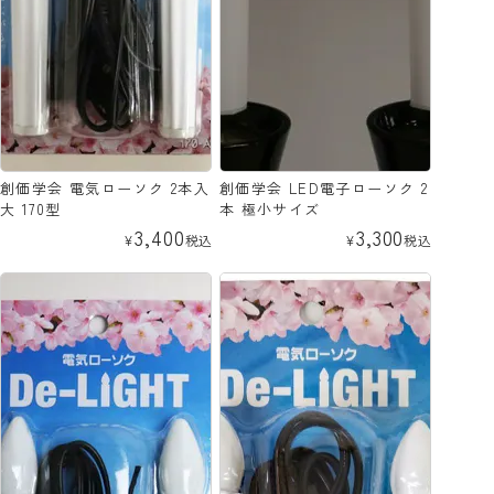
創価学会 電気ローソク 2本入
創価学会 LED電子ローソク 2
大 170型
本 極小サイズ
3,400
3,300
¥
税込
¥
税込