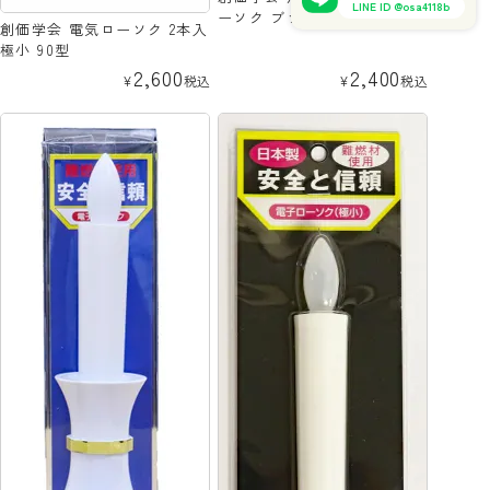
LINE ID @osa4118b
ーソク ブラウン
創価学会 電気ローソク 2本入
極小 90型
2,600
2,400
¥
税込
¥
税込