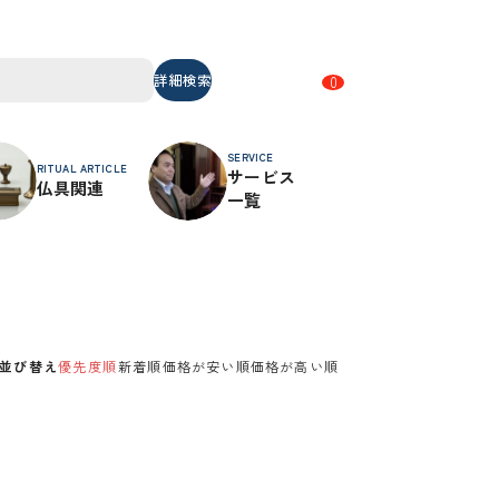
詳細検索
0
SERVICE
RITUAL ARTICLE
サービス
仏具関連
一覧
並び替え
優先度順
新着順
価格が安い順
価格が高い順