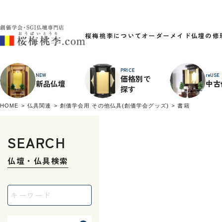
桜梅桃李について
オーダーメイド
仏壇の修
PRICE
NEW
reUSE
価格別で
新品仏壇
中古
探す
HOME
仏具関連
創価学会用 その他仏具(創価学会グッズ)
書籍
SEARCH
仏壇・仏具検索