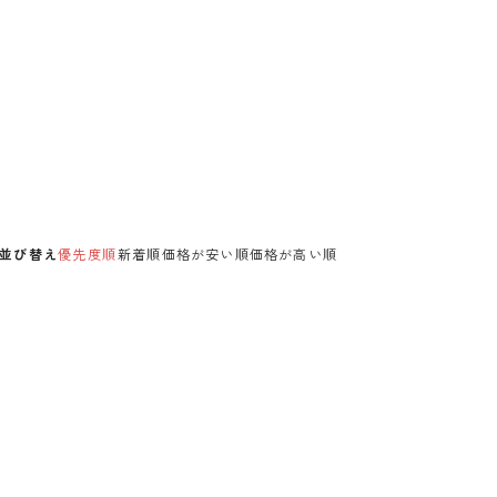
並び替え
優先度順
新着順
価格が安い順
価格が高い順