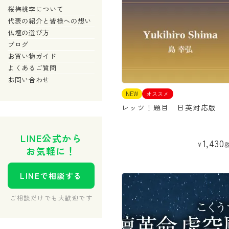
桜梅桃李について
代表の紹介と皆様への想い
仏壇の選び方
ブログ
お買い物ガイド
よくあるご質問
お問い合わせ
NEW
オススメ
レッツ！題目 日英対応版
LINE公式から
1,430
¥
お気軽に！
LINEで相談する
ご相談だけでも大歓迎です