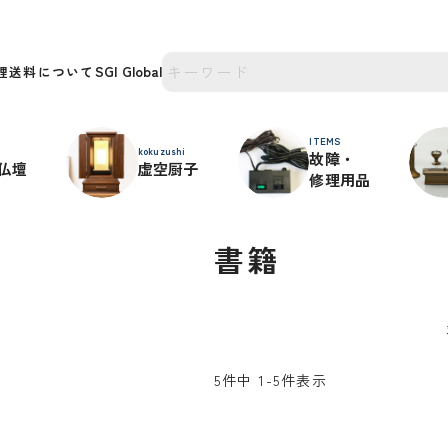
理
送料について
ITEMS
kokuzushi
故障・
仏壇
虚空厨子
修理用品
書籍
5
件中
1
-
5
件表示