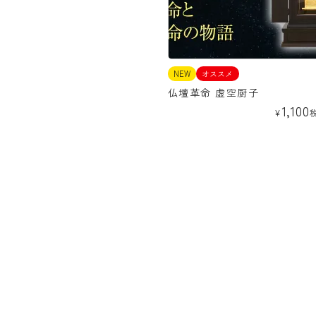
NEW
オススメ
仏壇革命 虚空厨子
1,100
¥