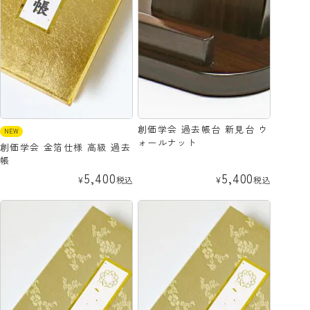
創価学会 過去帳台 新見台 ウ
NEW
ォールナット
創価学会 金箔仕様 高級 過去
帳
5,400
5,400
¥
税込
¥
税込