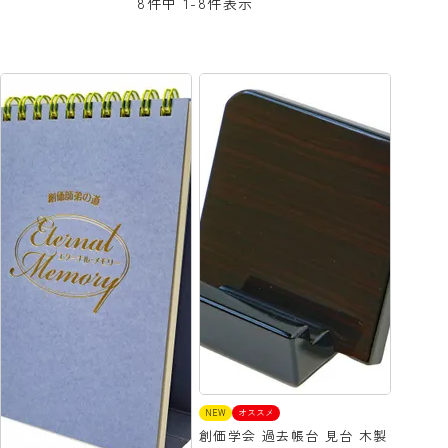
8
件中
1
-
8
件表示
NEW
オススメ
創価学会 過去帳台 見台 木製