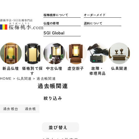
桜梅桃李について
オーダーメイド
仏壇の修理
送料について
新品仏壇
価格別で
探
中古仏壇
虚空厨子
故障・
仏具関連
す
修理用品
HOME
仏具関連
過去帳関連
過去帳関連
絞り込み
過去帳台
過去帳
並び替え