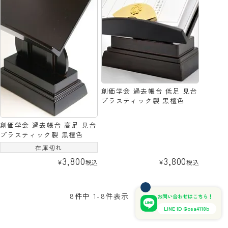
創価学会 過去帳台 低足 見台
プラスティック製 黒檀色
創価学会 過去帳台 高足 見台
プラスティック製 黒檀色
在庫切れ
3,800
3,800
¥
税込
¥
税込
8
件中
1
-
8
件表示
お問い合わせはこちら！
LINE ID @osa4118b