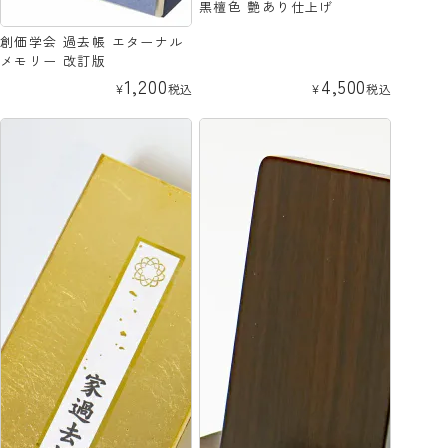
黒檀色 艶あり仕上げ
創価学会 過去帳 エターナル
メモリー 改訂版
1,200
4,500
¥
税込
¥
税込