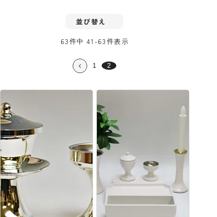
並び替え
63
件中
41
-
63
件表示
1
2