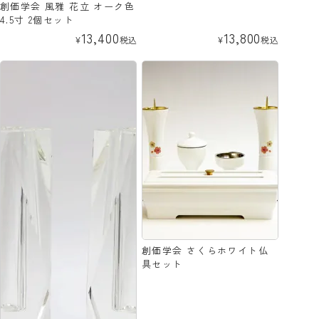
創価学会 風雅 花立 オーク色
4.5寸 2個セット
13,400
13,800
¥
税込
¥
税込
創価学会 さくらホワイト仏
具セット