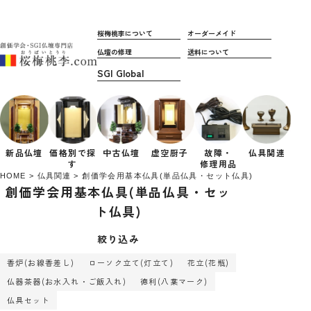
桜梅桃李について
オーダーメイド
仏壇の修理
送料について
新品仏壇
価格別で
探
中古仏壇
虚空厨子
故障・
仏具関連
す
修理用品
HOME
仏具関連
創価学会用基本仏具(単品仏具・セット仏具)
創価学会用基本仏具(単品仏具・セッ
ト仏具)
絞り込み
香炉(お線香差し)
ローソク立て(灯立て)
花立(花瓶)
仏器茶器(お水入れ・ご飯入れ)
徳利(八葉マーク)
仏具セット