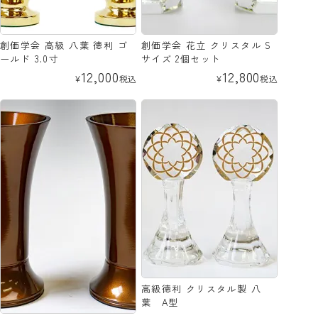
創価学会 高級 八葉 徳利 ゴ
創価学会 花立 クリスタル S
ールド 3.0寸
サイズ 2個セット
12,000
12,800
¥
税込
¥
税込
高級徳利 クリスタル製 八
葉 A型