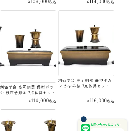
108,000
114,000
¥
税込
¥
税込
創価学会 高岡銅器 幸型ボカ
シ かすみ桜 7点仏具セット
創価学会 高岡銅器 優型ボカ
シ 枝百合彫金 7点仏具セット
114,000
116,000
¥
税込
¥
税込
お問い合わせはこちら！