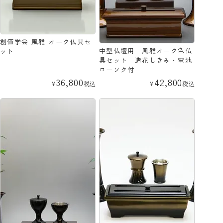
創価学会 風雅 オーク仏具セ
中型仏壇用 風雅オーク色仏
ット
具セット 造花しきみ・電池
ローソク付
36,800
42,800
¥
税込
¥
税込