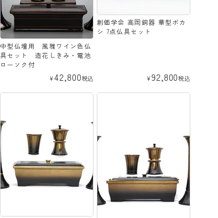
創価学会 高岡銅器 華型ボカ
シ 7点仏具セット
中型仏壇用 風雅ワイン色仏
具セット 造花しきみ・電池
ローソク付
42,800
92,800
¥
税込
¥
税込