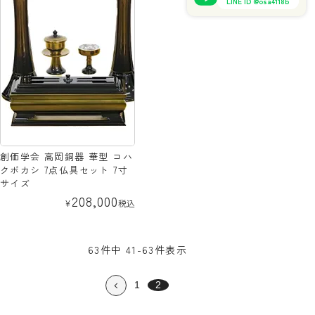
LINE ID @osa4118b
創価学会 高岡銅器 華型 コハ
クボカシ 7点仏具セット 7寸
サイズ
208,000
¥
税込
63
件中
41
-
63
件表示
1
2